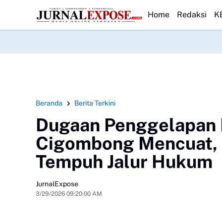
Caringin Gelar Khitanan Massal Gratis
HEADLINE
Saka Bahari Lanal Dumai Ajak 
Home
Redaksi
K
Beranda
Berita Terkini
Dugaan Penggelapan 
Cigombong Mencuat, 
Tempuh Jalur Hukum
JurnalExpose
3/29/2026 09:20:00 AM