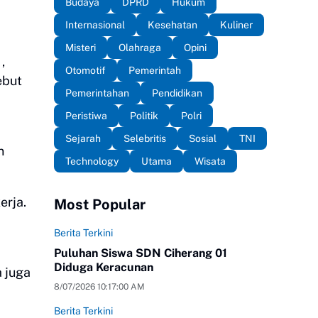
Budaya
DPRD
Hukum
Internasional
Kesehatan
Kuliner
Misteri
Olahraga
Opini
,
Otomotif
Pemerintah
ebut
Pemerintahan
Pendidikan
Peristiwa
Politik
Polri
Sejarah
Selebritis
Sosial
TNI
n
Technology
Utama
Wisata
erja.
Most Popular
Berita Terkini
Puluhan Siswa SDN Ciherang 01
Diduga Keracunan
 juga
8/07/2026 10:17:00 AM
Berita Terkini