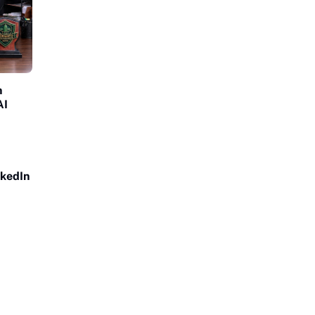
n
AI
nkedIn