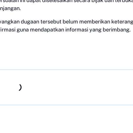
soalan ini dapat diselesaikan secara bijak dan terbuk
njangan.
elayangkan dugaan tersebut belum memberikan keteran
firmasi guna mendapatkan informasi yang berimbang.