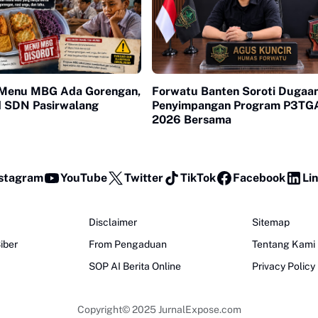
 Menu MBG Ada Gorengan,
Forwatu Banten Soroti Dugaa
d SDN Pasirwalang
Penyimpangan Program P3TG
2026 Bersama
stagram
YouTube
Twitter
TikTok
Facebook
Li
Disclaimer
Sitemap
iber
From Pengaduan
Tentang Kami
SOP AI Berita Online
Privacy Policy
Copyright© 2025
JurnalExpose.com