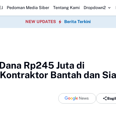
Warga Peduli Pesisir
Danlanal Dumai Pimpin Bakti Sosial Bersihkan Pa
EJ
Pedoman Media Siber
Tentang Kami
Dropdown2
NEW UPDATES
Berita Terkini
Dana Rp245 Juta di
Kontraktor Bantah dan Si
Bagi