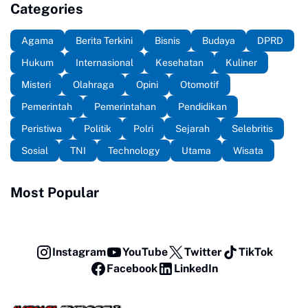
Categories
Agama
Berita Terkini
Bisnis
Budaya
DPRD
Hukum
Internasional
Kesehatan
Kuliner
Misteri
Olahraga
Opini
Otomotif
Pemerintah
Pemerintahan
Pendidikan
Peristiwa
Politik
Polri
Sejarah
Selebritis
Sosial
TNI
Technology
Utama
Wisata
Most Popular
Instagram
YouTube
Twitter
TikTok
Facebook
LinkedIn