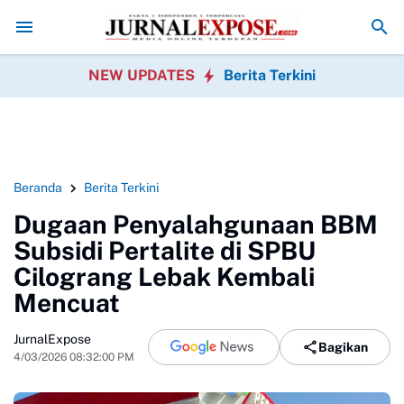
a Rayakan HUT RI
Diduga di Menu MBG Ada Gorengan, Wali Murid SD
NEW UPDATES
Berita Terkini
Beranda
Berita Terkini
Dugaan Penyalahgunaan BBM
Subsidi Pertalite di SPBU
Cilograng Lebak Kembali
Mencuat
JurnalExpose
Bagikan
4/03/2026 08:32:00 PM