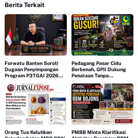
Berita Terkait
Forwatu Banten Soroti
Pedagang Pasar Cidu
Dugaan Penyimpangan
Berbenah, GPII Dukung
Program P3TGAI 2026
Penataan Tanpa
Bersama
Penggusuran
Orang Tua Keluhkan
PMBB Minta Klarifikasi