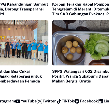
PPG Kabandungan Sambut
Korban Terakhir Kapal Pompo
a, Dorong Transparansi
Tenggelam di Meranti Ditemuk
izi
Tim SAR Gabungan Evakuasi 2
Jenazah
el dan Bea Cukai
SPPG Walangsari 002 Disamb
ajaki Kolaborasi untuk
Positif, Warga Sukabumi Dapa
Pemberdayaan Pemuda
Makan Bergizi Gratis
stagram
YouTube
Twitter
TikTok
Facebook
Li