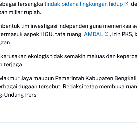
sebagai tersangka
tindak pidana lingkungan hidup
de
an miliar rupiah.
mbentuk tim investigasi independen guna memeriksa s
, termasuk aspek HGU, tata ruang,
AMDAL
, izin PKS, i
gan.
n kerusakan ekologis tidak semakin meluas dan keperc
 terjaga.
ita Makmur Jaya maupun Pemerintah Kabupaten Bengkali
berbagai dugaan tersebut. Redaksi tetap membuka rua
ng-Undang Pers.