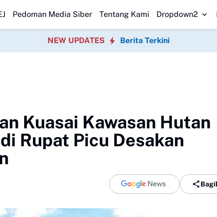
etujui Perubahan KUA-PPAS 2026
Korban Terakhir Kapal Pompong Ten
EJ
Pedoman Media Siber
Tentang Kami
Dropdown2
NEW UPDATES
Berita Terkini
aan Kuasai Kawasan Hutan
di Rupat Picu Desakan
an
Bagi