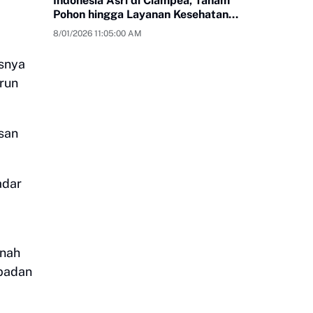
Indonesia Asri di Ciampea, Tanam
Pohon hingga Layanan Kesehatan
Gratis
8/01/2026 11:05:00 AM
usnya
urun
san
adar
rnah
padan