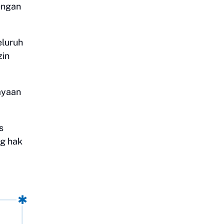
ngan
eluruh
zin
ayaan
s
ng hak