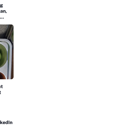
ng
an,
ut
t
nkedIn