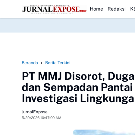
t Sinergi Pemerintah
HEADLINE
DPRD Sukabumi Sahkan Perda Disabilitas dan S
Home
Redaksi
K
Beranda
Berita Terkini
PT MMJ Disorot, Dug
dan Sempadan Pantai 
Investigasi Lingkung
JurnalExpose
5/29/2026 10:47:00 AM