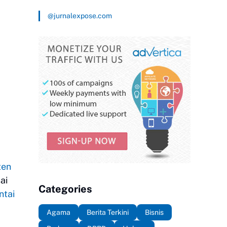
@jurnalexpose.com
ten
ai
Categories
ntai
Agama
Berita Terkini
Bisnis