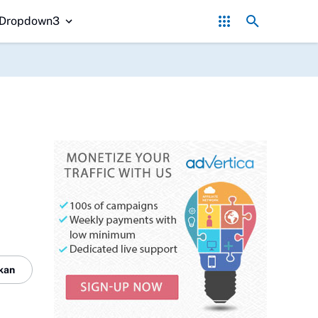
ggelam di Meranti Ditemukan, Tim SAR Gabungan Evakuasi 2 Jenazah
Dropdown3
kan