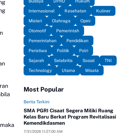
Budaya
DPRD
Hukum
ng
ng
Internasional
Kesehatan
Kuliner
Misteri
Olahraga
Opini
Otomotif
Pemerintah
un
Pemerintahan
Pendidikan
Peristiwa
Politik
Polri
Sejarah
Selebritis
Sosial
TNI
an
Technology
Utama
Wisata
aran
Most Popular
bila
Berita Terkini
SMA PGRI Cisaat Segera Miliki Ruang
Kelas Baru Berkat Program Revitalisasi
Kemendikdasmen
, maka
7/31/2026 11:27:00 AM