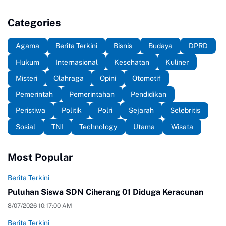
Categories
Agama
Berita Terkini
Bisnis
Budaya
DPRD
Hukum
Internasional
Kesehatan
Kuliner
Misteri
Olahraga
Opini
Otomotif
Pemerintah
Pemerintahan
Pendidikan
Peristiwa
Politik
Polri
Sejarah
Selebritis
Sosial
TNI
Technology
Utama
Wisata
Most Popular
Berita Terkini
Puluhan Siswa SDN Ciherang 01 Diduga Keracunan
8/07/2026 10:17:00 AM
Berita Terkini