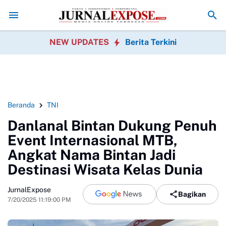
kasi Aktivitas Pengisian BBM Bojong
Orang Tua Tiga SDN Keluhkan M
NEW UPDATES
Berita Terkini
Beranda
TNI
Danlanal Bintan Dukung Penuh
Event Internasional MTB,
Angkat Nama Bintan Jadi
Destinasi Wisata Kelas Dunia
JurnalExpose
Bagikan
7/20/2025 11:19:00 PM