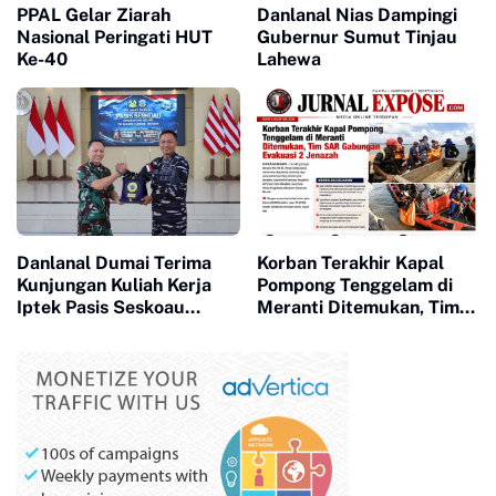
PPAL Gelar Ziarah
Danlanal Nias Dampingi
Nasional Peringati HUT
Gubernur Sumut Tinjau
Ke-40
Lahewa
Danlanal Dumai Terima
Korban Terakhir Kapal
Kunjungan Kuliah Kerja
Pompong Tenggelam di
Iptek Pasis Seskoau
Meranti Ditemukan, Tim
Angkatan 65 TP. 2026
SAR Gabungan Evakuasi 2
Jenazah