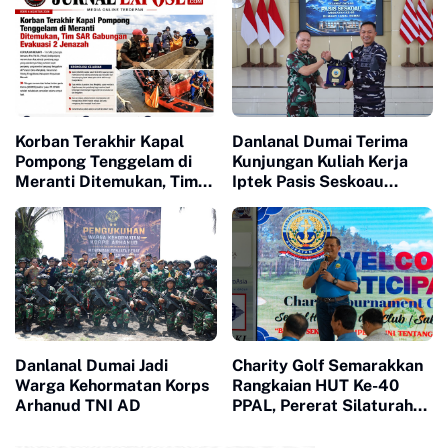
Korban Terakhir Kapal
Danlanal Dumai Terima
Pompong Tenggelam di
Kunjungan Kuliah Kerja
Meranti Ditemukan, Tim
Iptek Pasis Seskoau
SAR Gabungan Evakuasi 2
Angkatan 65 TP. 2026
Jenazah
Danlanal Dumai Jadi
Charity Golf Semarakkan
Warga Kehormatan Korps
Rangkaian HUT Ke-40
Arhanud TNI AD
PPAL, Pererat Silaturahmi
dan Kepedulian Sosial