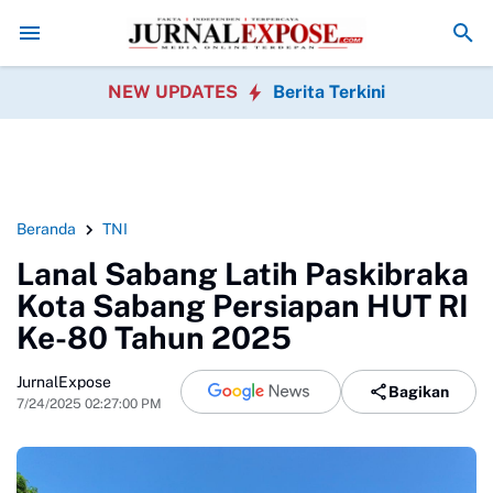
ayakan HUT RI
Diduga di Menu MBG Ada Gorengan, Wali Murid SDN P
NEW UPDATES
Berita Terkini
Beranda
TNI
Lanal Sabang Latih Paskibraka
Kota Sabang Persiapan HUT RI
Ke-80 Tahun 2025
JurnalExpose
Bagikan
7/24/2025 02:27:00 PM