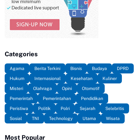
Categories
Agama
Berita Terkini
Bisnis
Budaya
DPRD
Hukum
Internasional
Kesehatan
Kuliner
Misteri
Olahraga
Opini
Otomotif
Pemerintah
Pemerintahan
Pendidikan
Peristiwa
Politik
Polri
Sejarah
Selebritis
Sosial
TNI
Technology
Utama
Wisata
Most Popular