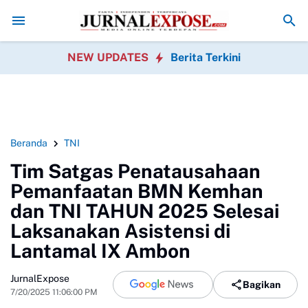
a
Warga Sobang Gotong Royong Sambut HUT Ke-81 Republik Indonesi
NEW UPDATES
Berita Terkini
Beranda
TNI
Tim Satgas Penatausahaan
Pemanfaatan BMN Kemhan
dan TNI TAHUN 2025 Selesai
Laksanakan Asistensi di
Lantamal IX Ambon
JurnalExpose
Bagikan
7/20/2025 11:06:00 PM