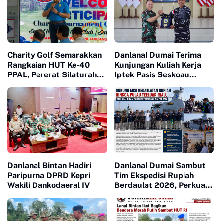
Charity Golf Semarakkan
Danlanal Dumai Terima
Rangkaian HUT Ke-40
Kunjungan Kuliah Kerja
PPAL, Pererat Silaturahmi
Iptek Pasis Seskoau
dan Kepedulian Sosial
Angkatan 65 TP. 2026
Danlanal Bintan Hadiri
Danlanal Dumai Sambut
Paripurna DPRD Kepri
Tim Ekspedisi Rupiah
Wakili Dankodaeral IV
Berdaulat 2026, Perkuat
Kedaulatan Rupiah hingga
Pulau Terluar Riau