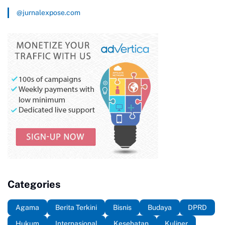
@jurnalexpose.com
Categories
Agama
Berita Terkini
Bisnis
Budaya
DPRD
Hukum
Internasional
Kesehatan
Kuliner