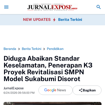
 Sobang Gotong Royong Sambut HUT Ke-81 Republik Indonesia
Pedag
NEW UPDATES
Berita Terkini
Beranda
Berita Terkini
Pendidikan
Diduga Abaikan Standar
Keselamatan, Penerapan K3
Proyek Revitalisasi SMPN
Model Sukabumi Disorot
JurnalExpose
Bagikan
6/24/2026 09:56:00 PM