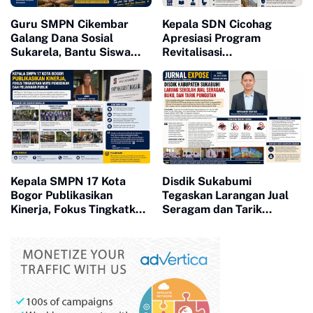
Guru SMPN Cikembar
Kepala SDN Cicohag
Galang Dana Sosial
Apresiasi Program
Sukarela, Bantu Siswa
Revitalisasi
Kurang Mampu Tetap
Kemendikdasmen, Dorong
Bersekolah
Peningkatan Mutu
Pendidikan
Kepala SMPN 17 Kota
Disdik Sukabumi
Bogor Publikasikan
Tegaskan Larangan Jual
Kinerja, Fokus Tingkatkan
Seragam dan Tarik
Mutu Pendidikan dan
Pungutan Sekolah
Pelayanan Publik