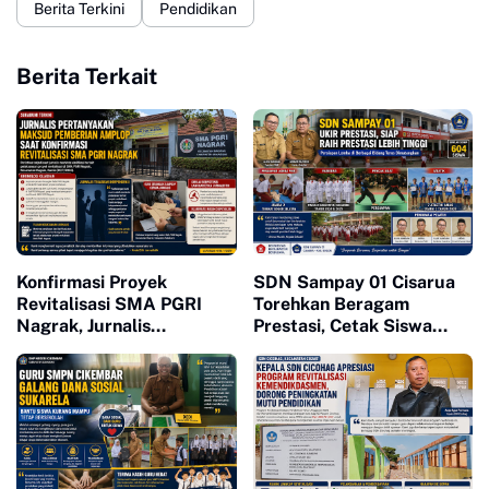
Berita Terkini
Pendidikan
Berita Terkait
Konfirmasi Proyek
SDN Sampay 01 Cisarua
Revitalisasi SMA PGRI
Torehkan Beragam
Nagrak, Jurnalis
Prestasi, Cetak Siswa
Pertanyakan Pemberian
Berkarakter dan Siap
Amplop
Bersaing