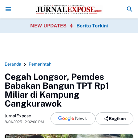
ayakan HUT RI
Diduga di Menu MBG Ada Gorengan, Wali Murid SDN P
NEW UPDATES
Berita Terkini
Beranda
Pemerintah
Cegah Longsor, Pemdes
Babakan Bangun TPT Rp1
Miliar di Kampung
Cangkurawok
JurnalExpose
Bagikan
8/01/2025 12:02:00 PM