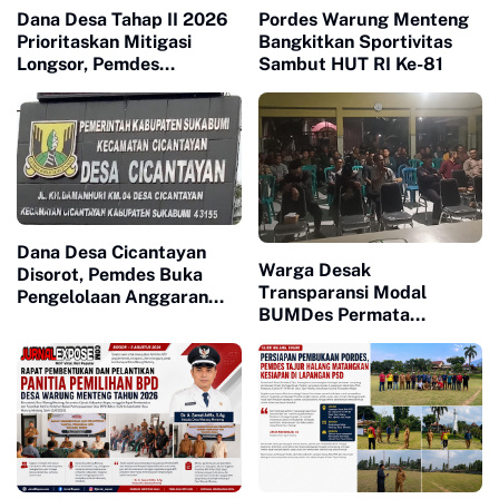
Dana Desa Tahap II 2026
Pordes Warung Menteng
Prioritaskan Mitigasi
Bangkitkan Sportivitas
Longsor, Pemdes
Sambut HUT RI Ke-81
Neglasari Bangun TPT
Lindungi Permukiman
Warga
Dana Desa Cicantayan
Warga Desak
Disorot, Pemdes Buka
Transparansi Modal
Pengelolaan Anggaran
BUMDes Permata
dan Siap Diaudit
Majapahit