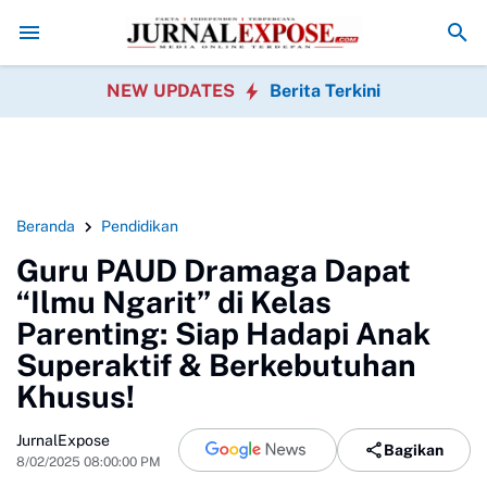
auan Bomang Disorot, Perawatan Pohon Dipertanyakan
Orang Tua Kel
NEW UPDATES
Berita Terkini
Beranda
Pendidikan
Guru PAUD Dramaga Dapat
“Ilmu Ngarit” di Kelas
Parenting: Siap Hadapi Anak
Superaktif & Berkebutuhan
Khusus!
JurnalExpose
Bagikan
8/02/2025 08:00:00 PM