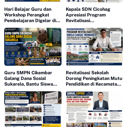
Hari Belajar Guru dan
Kepala SDN Cicohag
Workshop Perangkat
Apresiasi Program
Pembelajaran Digelar di
Revitalisasi
SDN 2 Cijurey, Perkuat
Kemendikdasmen, Dorong
Kompetensi Pendidik
Peningkatan Mutu
Pendidikan
Guru SMPN Cikembar
Revitalisasi Sekolah
Galang Dana Sosial
Dorong Peningkatan Mutu
Sukarela, Bantu Siswa
Pendidikan di Kecamatan
Kurang Mampu Tetap
Cisaat
Bersekolah