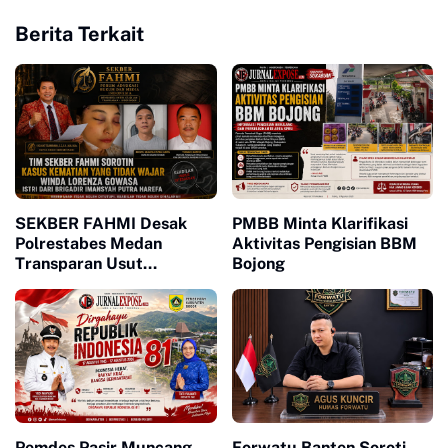
Berita Terkait
SEKBER FAHMI Desak
PMBB Minta Klarifikasi
Polrestabes Medan
Aktivitas Pengisian BBM
Transparan Usut
Bojong
Kematian Winda
Pemdes Pasir Muncang
Forwatu Banten Soroti