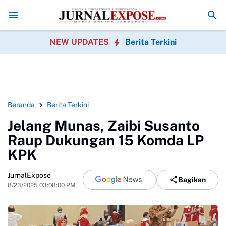
uruan Satwa Liar Dihentikan
Pegawai Kecamatan Caringin Gelar Khita
NEW UPDATES
Berita Terkini
Beranda
Berita Terkini
Jelang Munas, Zaibi Susanto
Raup Dukungan 15 Komda LP
KPK
JurnalExpose
Bagikan
8/23/2025 03:08:00 PM