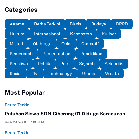
Categories
Agama
Berita Terkini
Bisnis
Budaya
DPRD
Hukum
Internasional
Kesehatan
Kuliner
Misteri
Olahraga
Opini
Otomotif
Pemerintah
Pemerintahan
Pendidikan
Peristiwa
Politik
Polri
Sejarah
Selebritis
Sosial
TNI
Technology
Utama
Wisata
Most Popular
Berita Terkini
Puluhan Siswa SDN Ciherang 01 Diduga Keracunan
8/07/2026 10:17:00 AM
Berita Terkini