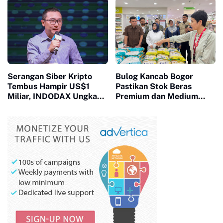
Penuh Keberkahan
Serangan Siber Kripto
Bulog Kancab Bogor
Tembus Hampir US$1
Pastikan Stok Beras
Miliar, INDODAX Ungkap
Premium dan Medium
AI Jadi Kunci Perkuat
Aman, Masyarakat
Keamanan Blockchain
Diminta Tak Panik
Masa Depan