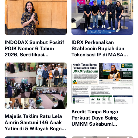
INDODAX Sambut Positif
IDRX Perkenalkan
POJK Nomor 6 Tahun
Stablecoin Rupiah dan
2026, Sertifikasi
Tokenisasi IP di MASA
Influencer Kripto Dinilai
2026 Singapura, Dukung
Perkuat Perlindungan
Ekonomi Kreatif Indonesia
Investor
Kredit Tanpa Bunga
Majelis Taklim Ratu Lela
Perkuat Daya Saing
Amrin Santuni 146 Anak
UMKM Sukabumi
Yatim di 5 Wilayah Bogor,
Berkembang
Semarakkan 10 Muharram