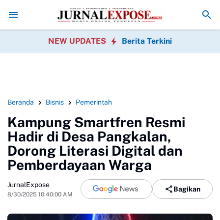
Sobang Gotong Royong Sambut HUT Ke-81 Republik Indonesia
Pedaga
NEW UPDATES
Berita Terkini
Beranda
Bisnis
Pemerintah
Kampung Smartfren Resmi
Hadir di Desa Pangkalan,
Dorong Literasi Digital dan
Pemberdayaan Warga
JurnalExpose
Bagikan
8/30/2025 10:40:00 AM