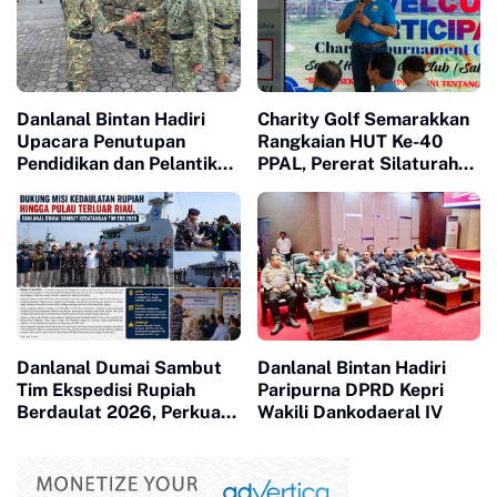
Danlanal Bintan Hadiri
Charity Golf Semarakkan
Upacara Penutupan
Rangkaian HUT Ke-40
Pendidikan dan Pelantikan
PPAL, Pererat Silaturahmi
Siswa SPPI, KDKMP, dan
dan Kepedulian Sosial
KNP
Danlanal Dumai Sambut
Danlanal Bintan Hadiri
Tim Ekspedisi Rupiah
Paripurna DPRD Kepri
Berdaulat 2026, Perkuat
Wakili Dankodaeral IV
Kedaulatan Rupiah hingga
Pulau Terluar Riau