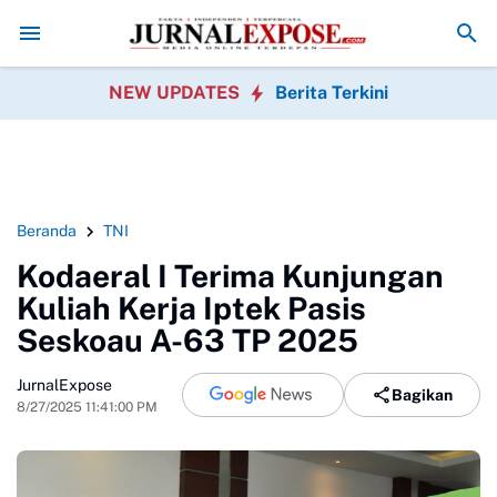
s Buka Pengelolaan Anggaran dan Siap Diaudit
Korcam SPPG Kabandun
NEW UPDATES
Berita Terkini
Beranda
TNI
Kodaeral I Terima Kunjungan
Kuliah Kerja Iptek Pasis
Seskoau A-63 TP 2025
JurnalExpose
Bagikan
8/27/2025 11:41:00 PM