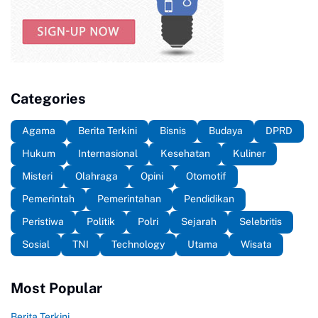
Categories
Agama
Berita Terkini
Bisnis
Budaya
DPRD
Hukum
Internasional
Kesehatan
Kuliner
Misteri
Olahraga
Opini
Otomotif
Pemerintah
Pemerintahan
Pendidikan
Peristiwa
Politik
Polri
Sejarah
Selebritis
Sosial
TNI
Technology
Utama
Wisata
Most Popular
Berita Terkini