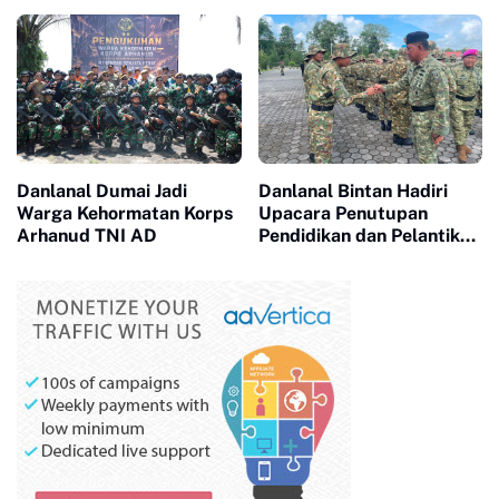
Jaga Kamtibmas
Danlanal Dumai Jadi
Danlanal Bintan Hadiri
Warga Kehormatan Korps
Upacara Penutupan
Arhanud TNI AD
Pendidikan dan Pelantikan
Siswa SPPI, KDKMP, dan
KNP