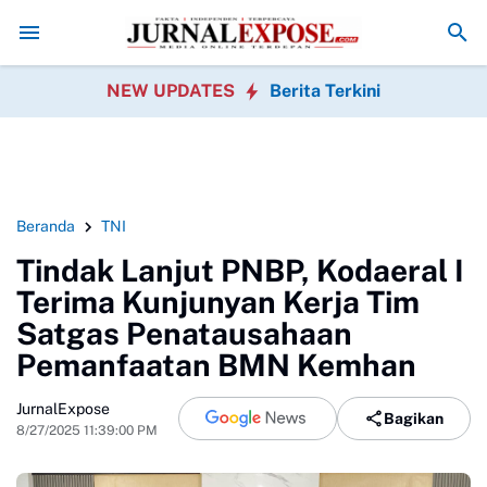
akan HUT RI
Diduga di Menu MBG Ada Gorengan, Wali Murid SDN Pasi
NEW UPDATES
Berita Terkini
Beranda
TNI
Tindak Lanjut PNBP, Kodaeral I
Terima Kunjunyan Kerja Tim
Satgas Penatausahaan
Pemanfaatan BMN Kemhan
JurnalExpose
Bagikan
8/27/2025 11:39:00 PM