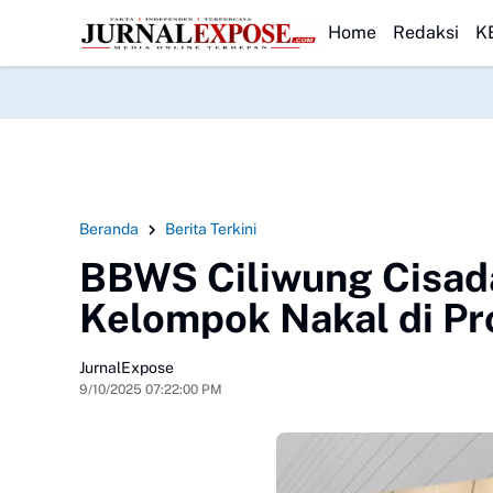
ut HUT Kemerdekaan, SMA Negeri 1 Cisarua Siapkan Beragam Kegiat
HEADLINE
Home
Redaksi
K
Beranda
Berita Terkini
BBWS Ciliwung Cisada
Kelompok Nakal di P
JurnalExpose
9/10/2025 07:22:00 PM