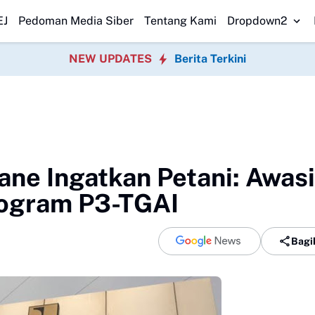
an untuk Siswa
King Naga Desak Polda Banten Transparan Usut Duga
EJ
Pedoman Media Siber
Tentang Kami
Dropdown2
NEW UPDATES
Berita Terkini
ne Ingatkan Petani: Awasi
rogram P3-TGAI
Bagi