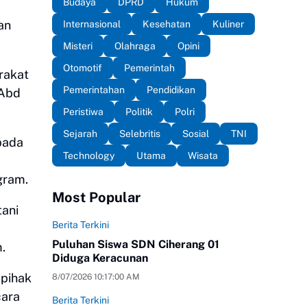
Budaya
DPRD
Hukum
an
Internasional
Kesehatan
Kuliner
Misteri
Olahraga
Opini
Otomotif
Pemerintah
rakat
Pemerintahan
Pendidikan
 Abd
Peristiwa
Politik
Polri
Sejarah
Selebritis
Sosial
TNI
pada
Technology
Utama
Wisata
gram.
Most Popular
ani
Berita Terkini
Puluhan Siswa SDN Ciherang 01
.
Diduga Keracunan
 pihak
8/07/2026 10:17:00 AM
cara
Berita Terkini