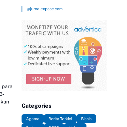
@jurnalexpose.com
a para
3-
akan
Categories
Agama
Berita Terkini
Bisnis