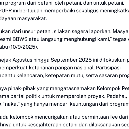
rogram dari petani, oleh petani, dan untuk petani.
 PUPR ini bertujuan memperbaiki sekaligus meningkatk
erdayaan masyarakat.
n dari unsur petani, silakan segera laporkan. Masya
 resmi BBWS atau langsung menghubungi kami,” tegas
abu (10/9/2025).
 sejak Agustus hingga September 2025 ini difokuskan 
 memperkuat ketahanan pangan nasional. Partisipasi
bantu kelancaran, ketepatan mutu, serta sasaran pro
nya pihak-pihak yang mengatasnamakan Kelompok Pet
a partai politik untuk memperoleh proyek. Padahal,
k “nakal” yang hanya mencari keuntungan dari program
a ada kelompok mencurigakan atau permintaan fee dari
uhnya untuk kesejahteraan petani dan dilaksanakan se