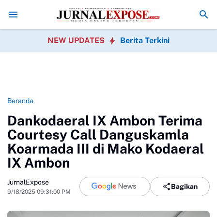
2 Resmi Dilantik, Dorong Sinergi Pemerintahan Desa
Dana Desa Cica
NEW UPDATES
Berita Terkini
Beranda
Dankodaeral IX Ambon Terima
Courtesy Call Danguskamla
Koarmada III di Mako Kodaeral
IX Ambon
JurnalExpose
Bagikan
9/18/2025 09:31:00 PM