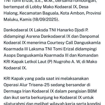
TNI Tomi Erizal, S.E., M.M., bersama rombongan,
bertempat di Lobby Mako Kodaeral IX, Desa
Halong, Kecamatan Baguala, Kota Ambon, Provinsi
Maluku, Kamis (18/09/2025).
Dankodaeral IX Laksda TNI Hanarko Djodi P.
didampingi Asrena Dankodaeral IX dan Danpomal
Kodaeral IX menerima Courtesy Call Danguskamla
Koarmada III Laksma TNI Tomi Erizal didampingi
Asops Danguskamla Koarmada III dan Komandan
KRI Kapak Letkol Laut (P) Nugroho A. W, di Mako
Kodaeral IX.
KRI Kapak yang pada saat ini melaksanakan
Operasi Alur Trisena-25 sedang bersandar di
Dermaga Irian Kodaeral IX dalam pengisian BBM
dan ikut serta berkunjung ke Kodaeral IX untuk
silaturahmi dan melihat wilayah kerja serta kondisi