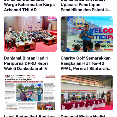
Warga Kehormatan Korps
Upacara Penutupan
Arhanud TNI AD
Pendidikan dan Pelantikan
Siswa SPPI, KDKMP, dan
KNP
Danlanal Bintan Hadiri
Charity Golf Semarakkan
Paripurna DPRD Kepri
Rangkaian HUT Ke-40
Wakili Dankodaeral IV
PPAL, Pererat Silaturahmi
dan Kepedulian Sosial
Lanal Bintan Ikut Bagikan
Danlanal Bintan Hadiri