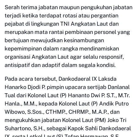
Serah terima jabatan maupun pengukuhan jabatan
terjadi ketika terdapat rotasi atau pergantian
pejabat di lingkungan TNI Angkatan Laut dan
merupakan mata rantai pembinaan personel yang
bertujuan mewujudkan kesinambungan
kepemimpinan dalam rangka mendinamiskan
organisasi Angkatan Laut agar selalu responsif,
antisipatif dan adaptif dalam segala kondisi.
Pada acara tersebut, Dankodaeral IX Laksda
Hanarko Djodi P. pimpin upacara sertijab Danlanal
Tual dari Kolonel Laut (P) Hananto Dwi P. S.T., M.Tr.
Hanla., M.M., kepada Kolonel Laut (P) Andik Putro
Wibowo, S.Sos., CTHMP., CHRMP., M.A.P., dan
mengukuhkan jabatan Kolonel Laut (PM) Joko Tri
Suhartono, S.H., sebagai Kapok Sahli Dankodaeral
IX, serta Letkol Laut (S) Tofan Hermawan, S.E.,