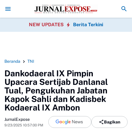
hewa
HUT ke-23, PPAD Kota Bogor Perkuat Sinergi Pemerintah
DPRD Suk
NEW UPDATES
Berita Terkini
Beranda
TNI
Dankodaeral IX Pimpin
Upacara Sertijab Danlanal
Tual, Pengukuhan Jabatan
Kapok Sahli dan Kadisbek
Kodaeral IX Ambon
JurnalExpose
Bagikan
9/23/2025 10:57:00 PM