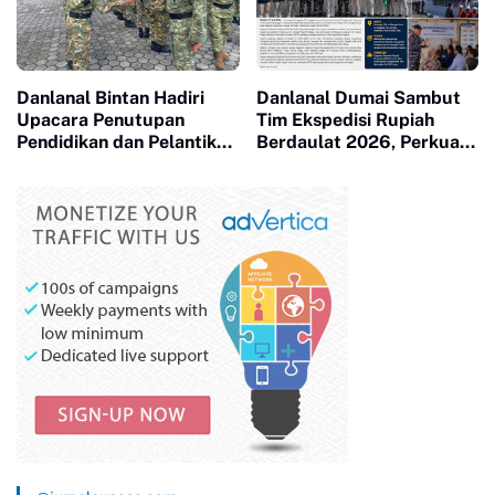
Danlanal Bintan Hadiri
Danlanal Dumai Sambut
Upacara Penutupan
Tim Ekspedisi Rupiah
Pendidikan dan Pelantikan
Berdaulat 2026, Perkuat
Siswa SPPI, KDKMP, dan
Kedaulatan Rupiah hingga
KNP
Pulau Terluar Riau