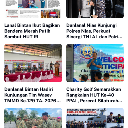
Lanal Bintan Ikut Bagikan
Danlanal Nias Kunjungi
Bendera Merah Putih
Polres Nias, Perkuat
Sambut HUT RI
Sinergi TNI AL dan Polri
Jaga Kamtibmas
Danlanal Bintan Hadiri
Charity Golf Semarakkan
Kunjungan Tim Wasev
Rangkaian HUT Ke-40
TMMD Ke-129 TA. 2026
PPAL, Pererat Silaturahmi
Kodim
dan Kepedulian Sosial
0315/Tanjungpinang