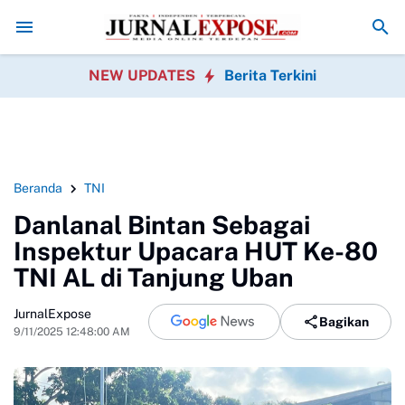
obang Gotong Royong Sambut HUT Ke-81 Republik Indonesia
Pedagan
NEW UPDATES
Berita Terkini
Beranda
TNI
Danlanal Bintan Sebagai
Inspektur Upacara HUT Ke-80
TNI AL di Tanjung Uban
JurnalExpose
Bagikan
9/11/2025 12:48:00 AM