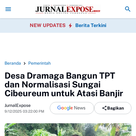
 Satwa Liar Dihentikan
Pegawai Kecamatan Caringin Gelar Khitanan M
NEW UPDATES
Berita Terkini
Beranda
Pemerintah
Desa Dramaga Bangun TPT
dan Normalisasi Sungai
Cibeureum untuk Atasi Banjir
JurnalExpose
Bagikan
9/12/2025 03:22:00 PM