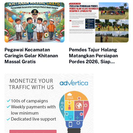
Berkembang
Majapahit
Pegawai Kecamatan
Pemdes Tajur Halang
Caringin Gelar Khitanan
Matangkan Persiapan
Massal Gratis
Pordes 2026, Siap
Bangkitkan Sportivitas
dan Kebersamaan Warga