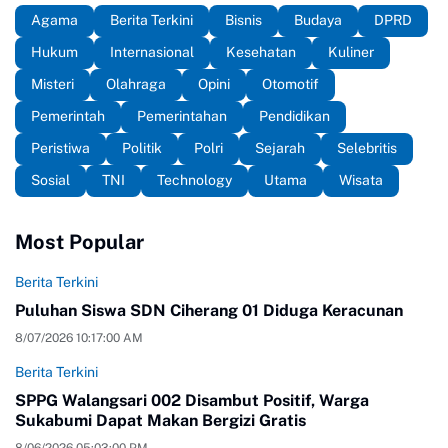
Agama
Berita Terkini
Bisnis
Budaya
DPRD
Hukum
Internasional
Kesehatan
Kuliner
Misteri
Olahraga
Opini
Otomotif
Pemerintah
Pemerintahan
Pendidikan
Peristiwa
Politik
Polri
Sejarah
Selebritis
Sosial
TNI
Technology
Utama
Wisata
Most Popular
Berita Terkini
Puluhan Siswa SDN Ciherang 01 Diduga Keracunan
8/07/2026 10:17:00 AM
Berita Terkini
SPPG Walangsari 002 Disambut Positif, Warga
Sukabumi Dapat Makan Bergizi Gratis
8/06/2026 05:03:00 PM