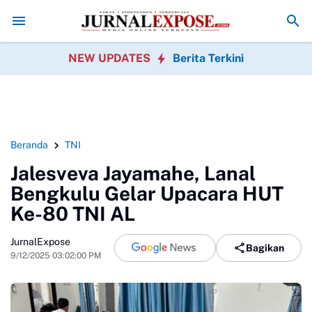
t HUT Ke-81 Republik Indonesia
Pedagang Pasar Cidu Berbenah, GP
NEW UPDATES
Berita Terkini
Beranda
TNI
Jalesveva Jayamahe, Lanal
Bengkulu Gelar Upacara HUT
Ke-80 TNI AL
JurnalExpose
Bagikan
9/12/2025 03:02:00 PM