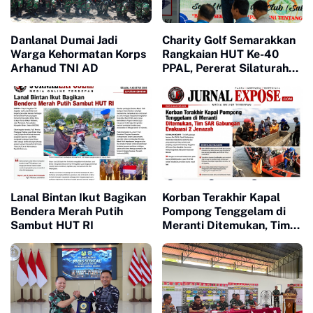
Danlanal Dumai Jadi
Charity Golf Semarakkan
Warga Kehormatan Korps
Rangkaian HUT Ke-40
Arhanud TNI AD
PPAL, Pererat Silaturahmi
dan Kepedulian Sosial
Lanal Bintan Ikut Bagikan
Korban Terakhir Kapal
Bendera Merah Putih
Pompong Tenggelam di
Sambut HUT RI
Meranti Ditemukan, Tim
SAR Gabungan Evakuasi 2
Jenazah