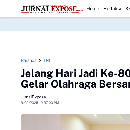
Wali Murid SDN Pasirwalang Kecewa
HEADLINE
SEKBER FAHMI Desak Polrestabe
Home
Redaksi
K
Beranda
TNI
Jelang Hari Jadi Ke-8
Gelar Olahraga Bersa
JurnalExpose
9/09/2025 10:57:00 PM