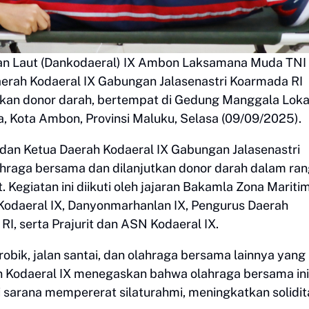
n Laut (Dankodaeral) IX Ambon Laksamana Muda TNI
aerah Kodaeral IX Gabungan Jalasenastri Koarmada RI
tkan donor darah, bertempat di Gedung Manggala Lok
, Kota Ambon, Provinsi Maluku, Selasa (09/09/2025).
dan Ketua Daerah Kodaeral IX Gabungan Jalasenastri
ahraga bersama dan dilanjutkan donor darah dalam ra
 Kegiatan ini diikuti oleh jajaran Bakamla Zona Mariti
er Kodaeral IX, Danyonmarhanlan IX, Pengurus Daerah
I, serta Prajurit dan ASN Kodaeral IX.
bik, jalan santai, dan olahraga bersama lainnya yang
Kodaeral IX menegaskan bahwa olahraga bersama ini
 sarana mempererat silaturahmi, meningkatkan solidit