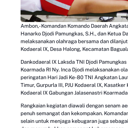
Ambon,- Komandan Komando Daerah Angkata
Hanarko Djodi Pamungkas, S.H., dan Ketua D
melaksanakan olahraga bersama dan dilanju
Kodaeral IX, Desa Halong, Kecamatan Baguala
Dankodaeral IX Laksda TNI Djodi Pamungkas 
Koarmada RI Ny. Inca Djodi melaksanakan ol
peringatan Hari Jadi Ke-80 TNI Angkatan Laut.
Timur, Gurpurla III, PJU Kodaeral IX, Kasatk
Kodaeral IX Gabungan Jalasenastri Koarmada R
Rangkaian kegiatan diawali dengan senam aero
penuh semangat dan kekompakan. Komandan 
selain untuk menjaga kebugaran juga sebagai