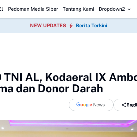
s Medan Transparan Usut Kematian Winda
Forwatu Banten Soroti D
EJ
Pedoman Media Siber
Tentang Kami
Dropdown2
NEW UPDATES
Berita Terkini
0 TNI AL, Kodaeral IX Amb
ma dan Donor Darah
Bagi