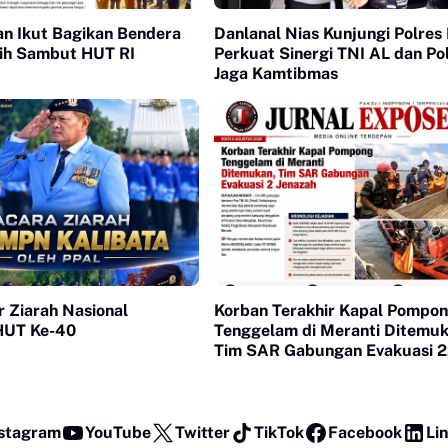
an Ikut Bagikan Bendera
Danlanal Nias Kunjungi Polres 
ih Sambut HUT RI
Perkuat Sinergi TNI AL dan Pol
Jaga Kamtibmas
 Ziarah Nasional
Korban Terakhir Kapal Pompo
 HUT Ke-40
Tenggelam di Meranti Ditemuk
Tim SAR Gabungan Evakuasi 2
Jenazah
stagram
YouTube
Twitter
TikTok
Facebook
Li