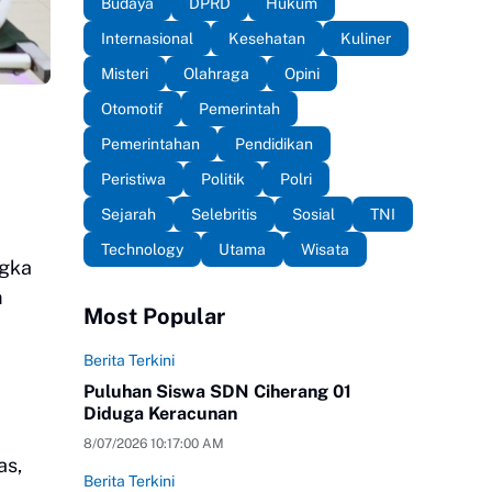
Budaya
DPRD
Hukum
Internasional
Kesehatan
Kuliner
Misteri
Olahraga
Opini
Otomotif
Pemerintah
Pemerintahan
Pendidikan
a
Peristiwa
Politik
Polri
Sejarah
Selebritis
Sosial
TNI
Technology
Utama
Wisata
ngka
m
Most Popular
Berita Terkini
Puluhan Siswa SDN Ciherang 01
Diduga Keracunan
8/07/2026 10:17:00 AM
as,
Berita Terkini