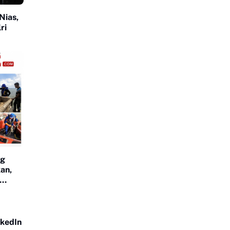
Nias,
ri
ng
an,
nkedIn