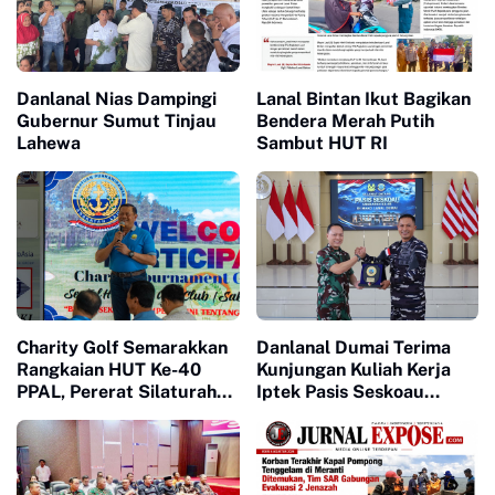
Danlanal Nias Dampingi
Lanal Bintan Ikut Bagikan
Gubernur Sumut Tinjau
Bendera Merah Putih
Lahewa
Sambut HUT RI
Charity Golf Semarakkan
Danlanal Dumai Terima
Rangkaian HUT Ke-40
Kunjungan Kuliah Kerja
PPAL, Pererat Silaturahmi
Iptek Pasis Seskoau
dan Kepedulian Sosial
Angkatan 65 TP. 2026