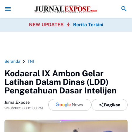
rsama
Warga Sobang Gotong Royong Sambut HUT Ke-81 Republik Indo
NEW UPDATES
Berita Terkini
Beranda
TNI
Kodaeral IX Ambon Gelar
Latihan Dalam Dinas (LDD)
Pengetahuan Dasar Intelijen
JurnalExpose
Bagikan
9/18/2025 08:15:00 PM