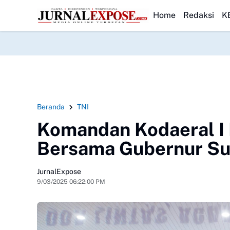
yarakat Diminta Tak Panik
HEADLINE
Danlanal Nias Kunjungi Polres Nias, Perku
Home
Redaksi
K
Beranda
TNI
Komandan Kodaeral I 
Bersama Gubernur S
JurnalExpose
9/03/2025 06:22:00 PM