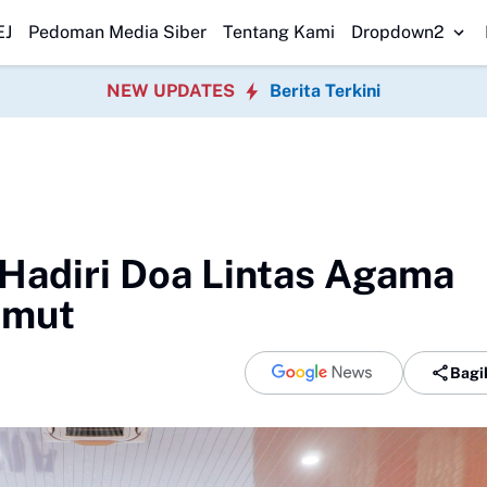
at Sinergi TNI AL dan Polri Jaga Kamtibmas
KNPI Sulsel dan Bea Cukai
EJ
Pedoman Media Siber
Tentang Kami
Dropdown2
NEW UPDATES
Berita Terkini
Hadiri Doa Lintas Agama
umut
Bagi