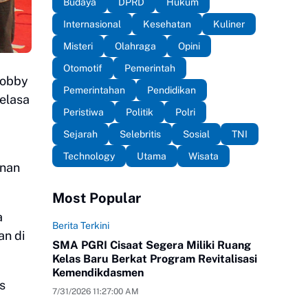
Budaya
DPRD
Hukum
Internasional
Kesehatan
Kuliner
Misteri
Olahraga
Opini
Otomotif
Pemerintah
Bobby
Pemerintahan
Pendidikan
Selasa
Peristiwa
Politik
Polri
Sejarah
Selebritis
Sosial
TNI
Technology
Utama
Wisata
anan
Most Popular
a
Berita Terkini
an di
SMA PGRI Cisaat Segera Miliki Ruang
Kelas Baru Berkat Program Revitalisasi
Kemendikdasmen
s
7/31/2026 11:27:00 AM