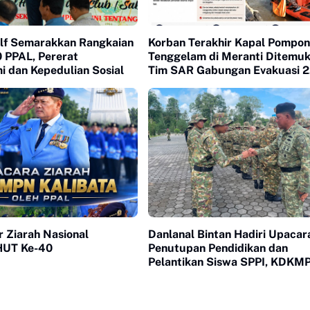
olf Semarakkan Rangkaian
Korban Terakhir Kapal Pompo
 PPAL, Pererat
Tenggelam di Meranti Ditemuk
i dan Kepedulian Sosial
Tim SAR Gabungan Evakuasi 2
Jenazah
 Ziarah Nasional
Danlanal Bintan Hadiri Upacar
 HUT Ke-40
Penutupan Pendidikan dan
Pelantikan Siswa SPPI, KDKMP
KNP