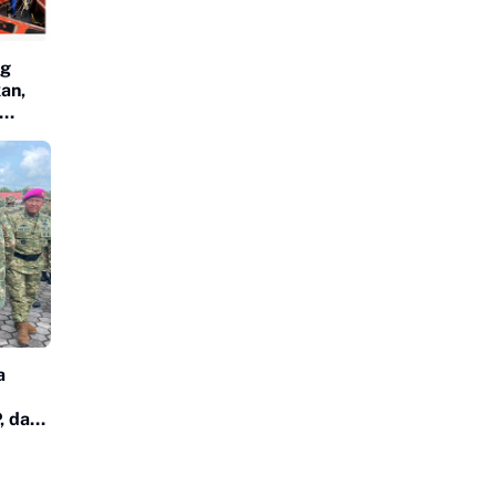
ng
an,
a
, dan