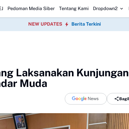
G Sukabumi
Pemdes Pasir Muncang Ajak Warga Rayakan HUT RI
Didug
EJ
Pedoman Media Siber
Tentang Kami
Dropdown2
NEW UPDATES
Berita Terkini
ng Laksanakan Kunjungan
ndar Muda
Bagi