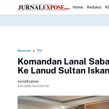
tivitas Pengisian BBM Bojong
HEADLINE
Orang Tua Tiga SDN Keluhkan Menu MB
Home
Redaksi
K
Beranda
TNI
Komandan Lanal Saba
Ke Lanud Sultan Iska
JurnalExpose
9/01/2025 04:01:00 PM