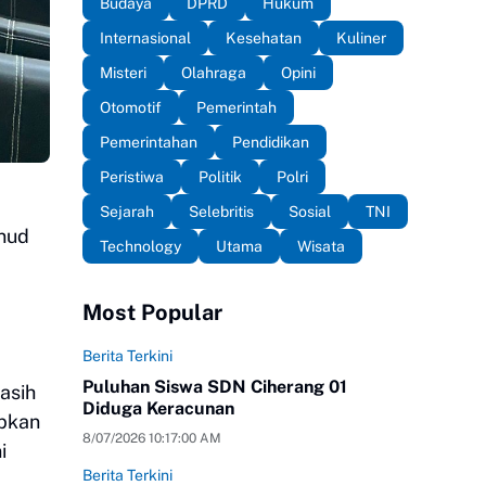
Budaya
DPRD
Hukum
Internasional
Kesehatan
Kuliner
Misteri
Olahraga
Opini
Otomotif
Pemerintah
Pemerintahan
Pendidikan
Peristiwa
Politik
Polri
Sejarah
Selebritis
Sosial
TNI
anud
Technology
Utama
Wisata
Most Popular
Berita Terkini
Puluhan Siswa SDN Ciherang 01
asih
Diduga Keracunan
apkan
8/07/2026 10:17:00 AM
i
Berita Terkini