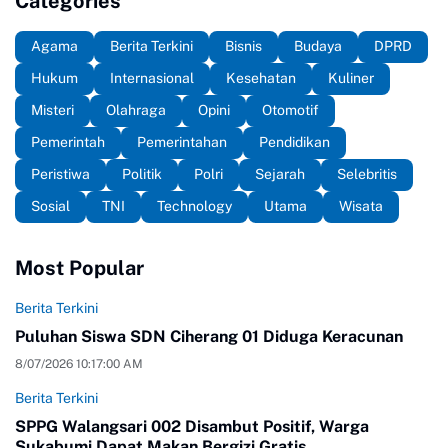
Categories
Agama
Berita Terkini
Bisnis
Budaya
DPRD
Hukum
Internasional
Kesehatan
Kuliner
Misteri
Olahraga
Opini
Otomotif
Pemerintah
Pemerintahan
Pendidikan
Peristiwa
Politik
Polri
Sejarah
Selebritis
Sosial
TNI
Technology
Utama
Wisata
Most Popular
Berita Terkini
Puluhan Siswa SDN Ciherang 01 Diduga Keracunan
8/07/2026 10:17:00 AM
Berita Terkini
SPPG Walangsari 002 Disambut Positif, Warga
Sukabumi Dapat Makan Bergizi Gratis