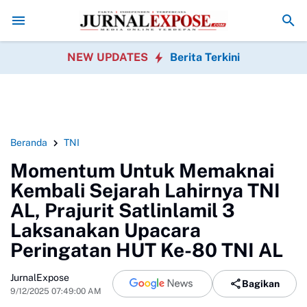
itas Pengisian BBM Bojong
Orang Tua Tiga SDN Keluhkan Menu MBG S
NEW UPDATES
Berita Terkini
Beranda
TNI
Momentum Untuk Memaknai
Kembali Sejarah Lahirnya TNI
AL, Prajurit Satlinlamil 3
Laksanakan Upacara
Peringatan HUT Ke-80 TNI AL
JurnalExpose
Bagikan
9/12/2025 07:49:00 AM