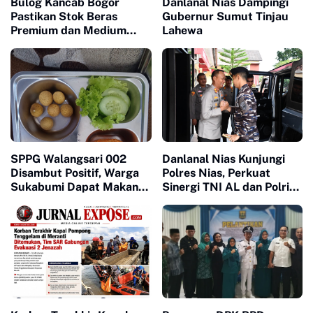
Bulog Kancab Bogor
Danlanal Nias Dampingi
Pastikan Stok Beras
Gubernur Sumut Tinjau
Premium dan Medium
Lahewa
Aman, Masyarakat
Diminta Tak Panik
SPPG Walangsari 002
Danlanal Nias Kunjungi
Disambut Positif, Warga
Polres Nias, Perkuat
Sukabumi Dapat Makan
Sinergi TNI AL dan Polri
Bergizi Gratis
Jaga Kamtibmas