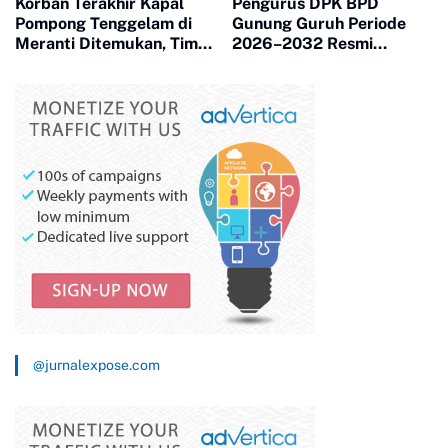
Korban Terakhir Kapal
Pengurus DPK BPD
Pompong Tenggelam di
Gunung Guruh Periode
Meranti Ditemukan, Tim
2026–2032 Resmi
SAR Gabungan Evakuasi 2
Dilantik, Dorong Sinergi
Jenazah
Pemerintahan Desa
@jurnalexpose.com