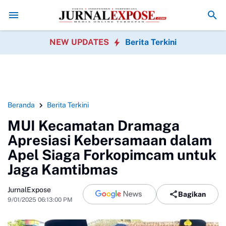
DPRD Sukabumi Sahkan Perda Disabilitas dan Setujui Perubahan KUA
NEW UPDATES
Berita Terkini
Beranda
Berita Terkini
MUI Kecamatan Dramaga
Apresiasi Kebersamaan dalam
Apel Siaga Forkopimcam untuk
Jaga Kamtibmas
JurnalExpose
Bagikan
9/01/2025 06:13:00 PM