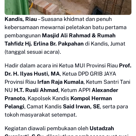
Kandis, Riau
– Suasana khidmat dan penuh
kebersamaan mewarnai peletakan batu pertama
pembangunan
Masjid Ali Rahmad & Rumah
Tahfidz Hj. Erlina Br. Pakpahan
di Kandis, Jumat
(tanggal sesuai acara).
Hadir dalam acara ini Ketua MUI Provinsi Riau
Prof.
Dr. H. Ilyas Husti, MA
, Ketua DPD GRIB JAYA
Provinsi Riau
Irfan Raja Kumala
, Ketum Santri Tani
NU
H.T. Rusli Ahmad
, Ketum APPI
Alexander
Pranoto
, Kapolsek Kandis
Kompol Herman
Pelangi
, Camat Kandis
Said Irwan, SE
, serta para
tokoh masyarakat setempat.
Kegiatan diawali pembukaan oleh
Ustadzah