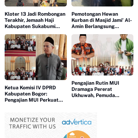
Kloter 13 Jadi Rombongan
Pemotongan Hewan
Terakhir, Jemaah Haji
Kurban di Masjid Jami’ Al-
Kabupaten Sukabumi
Amin Berlangsung
Tiba di Tanah Air dengan
Khidmat, Antusias Warga
Penuh Haru dan Syukur
Meningkat
Pengajian Rutin MUI
Ketua Komisi IV DPRD
Dramaga Pererat
Kabupaten Bogor:
Ukhuwah, Pemuda
Pengajian MUI Perkuat
Pancasila Salurkan
Akhlak Generasi dan
Bantuan 100 Sak Semen
Bentengi Masyarakat dari
Penyimpangan Sosial