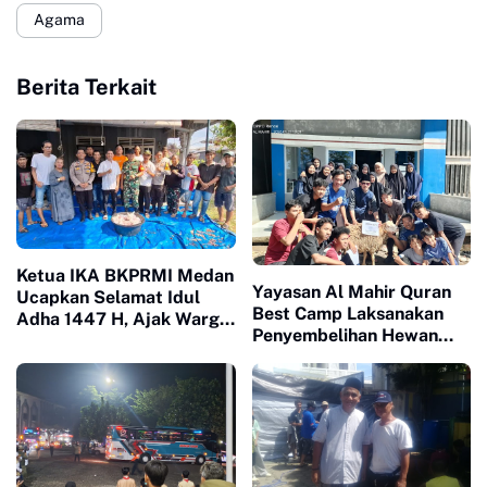
Agama
Berita Terkait
Ketua IKA BKPRMI Medan
Yayasan Al Mahir Quran
Ucapkan Selamat Idul
Best Camp Laksanakan
Adha 1447 H, Ajak Warga
Penyembelihan Hewan
Perkuat Kepedulian Sosial
Qurban Idul Adha 1447 H
Lewat Kurban Dua Ekor
Sapi