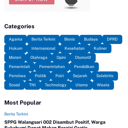
Categories
Agama
Berita Terkini
Bisnis
Budaya
DPRD
Hukum
Internasional
Kesehatan
Kuliner
Misteri
Olahraga
Opini
Otomotif
Pemerintah
Pemerintahan
Pendidikan
Peristiwa
Politik
Polri
Sejarah
Selebritis
Sosial
TNI
Technology
Utama
Wisata
Most Popular
Berita Terkini
SPPG Walangsari 002 Disambut Positif, Warga
Sukabumi Dapat Makan Bergizi Gratis