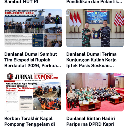
Sambut HUT RI
Pendidikan dan Pelantikan
Siswa SPPI, KDKMP, dan
KNP
Danlanal Dumai Sambut
Danlanal Dumai Terima
Tim Ekspedisi Rupiah
Kunjungan Kuliah Kerja
Berdaulat 2026, Perkuat
Iptek Pasis Seskoau
Kedaulatan Rupiah hingga
Angkatan 65 TP. 2026
Pulau Terluar Riau
Korban Terakhir Kapal
Danlanal Bintan Hadiri
Pompong Tenggelam di
Paripurna DPRD Kepri