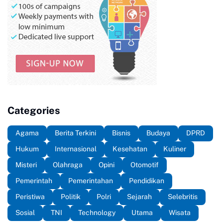
Categories
Agama
Berita Terkini
Bisnis
Budaya
DPRD
Hukum
Internasional
Kesehatan
Kuliner
Misteri
Olahraga
Opini
Otomotif
Pemerintah
Pemerintahan
Pendidikan
Peristiwa
Politik
Polri
Sejarah
Selebritis
Sosial
TNI
Technology
Utama
Wisata