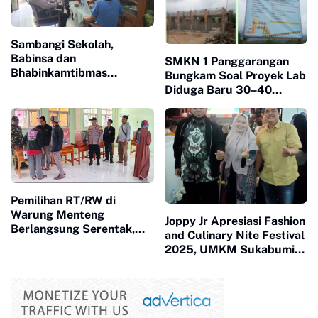
Sambangi Sekolah,
Babinsa dan
SMKN 1 Panggarangan
Bhabinkamtibmas
Bungkam Soal Proyek Lab
Sampaikan Pesan
Diduga Baru 30–40
Edukatif kepada Kepala
Persen, Wartawan Merasa
Sekolah
Diabaikan
Pemilihan RT/RW di
Warung Menteng
Joppy Jr Apresiasi Fashion
Berlangsung Serentak,
and Culinary Nite Festival
Kades: Pemimpin Lorong
2025, UMKM Sukabumi
Harus Melayani!
Makin Percaya Diri
Tembus Pasar