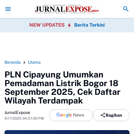
D Sukabumi Sahkan Perda Disabilitas dan Setujui Perubahan KUA-P
NEW UPDATES
Berita Terkini
Beranda
Utama
PLN Cipayung Umumkan
Pemadaman Listrik Bogor 18
September 2025, Cek Daftar
Wilayah Terdampak
JurnalExpose
Bagikan
9/17/2025 04:57:00 PM