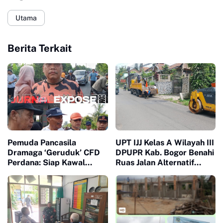
Utama
Berita Terkait
Pemuda Pancasila
UPT IJJ Kelas A Wilayah III
Dramaga ‘Geruduk’ CFD
DPUPR Kab. Bogor Benahi
Perdana: Siap Kawal
Ruas Jalan Alternatif
Program Bupati Sampai
Cijeruk–Cihideung Menuju
Warga Melek Semua
Cigombong