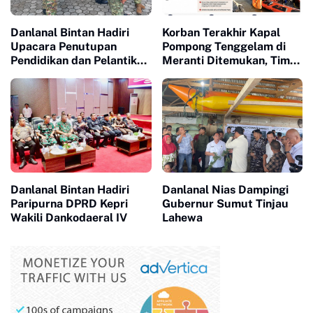
Danlanal Bintan Hadiri
Korban Terakhir Kapal
Upacara Penutupan
Pompong Tenggelam di
Pendidikan dan Pelantikan
Meranti Ditemukan, Tim
Siswa SPPI, KDKMP, dan
SAR Gabungan Evakuasi 2
KNP
Jenazah
Danlanal Bintan Hadiri
Danlanal Nias Dampingi
Paripurna DPRD Kepri
Gubernur Sumut Tinjau
Wakili Dankodaeral IV
Lahewa