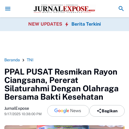
nten Soroti Dugaan Penyimpangan Program P3TGAI 2026 Bersama
War
NEW UPDATES
Berita Terkini
Beranda
TNI
PPAL PUSAT Resmikan Rayon
Ciangsana, Pererat
Silaturahmi Dengan Olahraga
Bersama Bakti Kesehatan
JurnalExpose
Bagikan
9/17/2025 10:38:00 PM