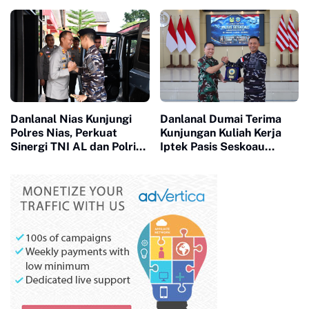
Silaturahmi
SAR Gabungan Evakuasi 2
Purnawirawan TNI AL
Jenazah
Danlanal Nias Kunjungi
Danlanal Dumai Terima
Polres Nias, Perkuat
Kunjungan Kuliah Kerja
Sinergi TNI AL dan Polri
Iptek Pasis Seskoau
Jaga Kamtibmas
Angkatan 65 TP. 2026