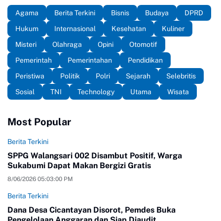
Agama
Berita Terkini
Bisnis
Budaya
DPRD
Hukum
Internasional
Kesehatan
Kuliner
Misteri
Olahraga
Opini
Otomotif
Pemerintah
Pemerintahan
Pendidikan
Peristiwa
Politik
Polri
Sejarah
Selebritis
Sosial
TNI
Technology
Utama
Wisata
Most Popular
Berita Terkini
SPPG Walangsari 002 Disambut Positif, Warga
Sukabumi Dapat Makan Bergizi Gratis
8/06/2026 05:03:00 PM
Berita Terkini
Dana Desa Cicantayan Disorot, Pemdes Buka
Pengelolaan Anggaran dan Siap Diaudit