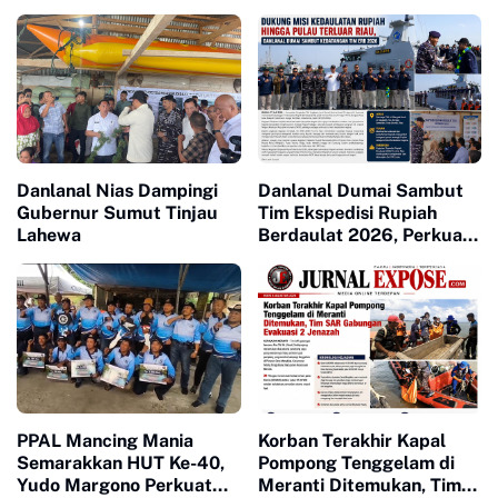
Danlanal Nias Dampingi
Danlanal Dumai Sambut
Gubernur Sumut Tinjau
Tim Ekspedisi Rupiah
Lahewa
Berdaulat 2026, Perkuat
Kedaulatan Rupiah hingga
Pulau Terluar Riau
PPAL Mancing Mania
Korban Terakhir Kapal
Semarakkan HUT Ke-40,
Pompong Tenggelam di
Yudo Margono Perkuat
Meranti Ditemukan, Tim