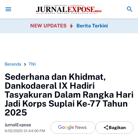
ujung Masalah Hukum? Ini yang Perlu Diperhatikan
Danlanal Nias Dampi
NEW UPDATES
Berita Terkini
Beranda
TNI
Sederhana dan Khidmat,
Dankodaeral IX Hadiri
Tasyakuran Dalam Rangka Hari
Jadi Korps Suplai Ke-77 Tahun
2025
JurnalExpose
Bagikan
9/02/2025 01:44:00 PM