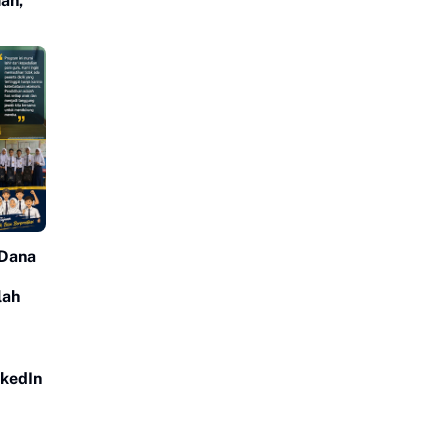
an,
Dana
lah
nkedIn