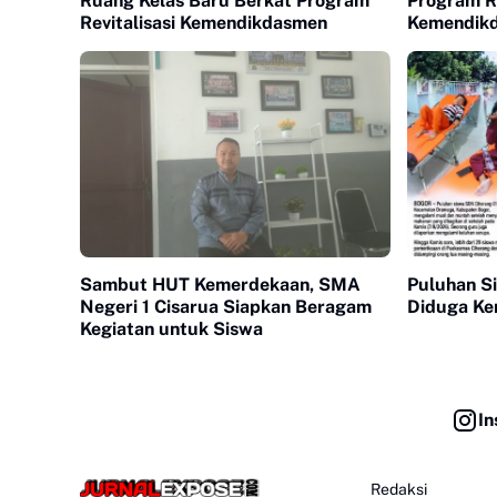
Ruang Kelas Baru Berkat Program
Program Re
Revitalisasi Kemendikdasmen
Kemendikd
Peningkat
Sambut HUT Kemerdekaan, SMA
Puluhan S
Negeri 1 Cisarua Siapkan Beragam
Diduga Ke
Kegiatan untuk Siswa
In
Redaksi