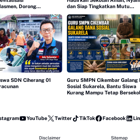
vitalisasi
Hadirkan Sekolah Aman, Nyam
asmen, Dorong
dan Siap Tingkatkan Mutu
an Mutu Pendidikan
Pendidikan
iswa SDN Ciherang 01
Guru SMPN Cikembar Galang 
racunan
Sosial Sukarela, Bantu Siswa
Kurang Mampu Tetap Berseko
stagram
YouTube
Twitter
TikTok
Facebook
Li
Disclaimer
Sitemap