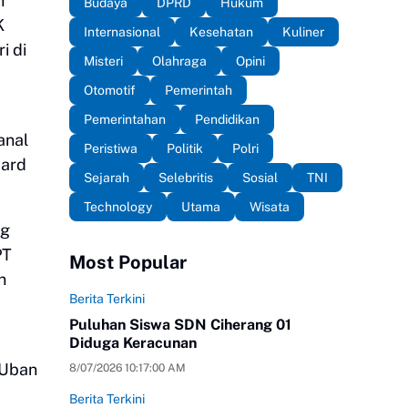
h
Budaya
DPRD
Hukum
K
Internasional
Kesehatan
Kuliner
i di
Misteri
Olahraga
Opini
Otomotif
Pemerintah
Pemerintahan
Pendidikan
anal
Peristiwa
Politik
Polri
yard
Sejarah
Selebritis
Sosial
TNI
Technology
Utama
Wisata
ng
PT
Most Popular
n
Berita Terkini
Puluhan Siswa SDN Ciherang 01
Diduga Keracunan
 Uban
8/07/2026 10:17:00 AM
Berita Terkini