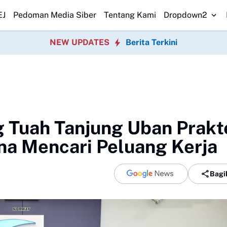
ebak
Penghijauan Bomang Disorot, Perawatan Pohon Dipertanyakan
Or
EJ
Pedoman Media Siber
Tentang Kami
Dropdown2
NEW UPDATES
Berita Terkini
 Tuah Tanjung Uban Prakt
na Mencari Peluang Kerja
Bagi