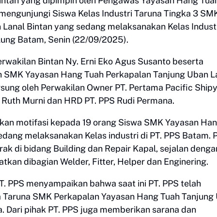
Bintan yang dipimpin oleh Pengawas Yayasan Hang Tua
 mengunjungi Siswa Kelas Industri Taruna Tingka 3 SM
Lanal Bintan yang sedang melaksanakan Kelas Industr
lung Batam, Senin (22/09/2025).
akilan Bintan Ny. Erni Eko Agus Susanto beserta
ah SMK Yayasan Hang Tuah Perkapalan Tanjung Uban L
gsung oleh Perwakilan Owner PT. Pertama Pacific Ship
bu Ruth Murni dan HRD PT. PPS Rudi Permana.
ikan motifasi kepada 19 orang Siswa SMK Yayasan Ha
dang melaksanakan Kelas industri di PT. PPS Batam. 
rak di bidang Building dan Repair Kapal, sejalan denga
atkan dibagian Welder, Fitter, Helper dan Enginering.
T. PPS menyampaikan bahwa saat ini PT. PPS telah
a Taruna SMK Perkapalan Yayasan Hang Tuah Tanjung
a. Dari pihak PT. PPS juga memberikan sarana dan