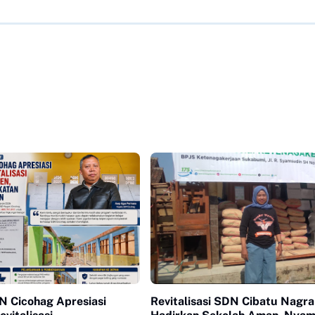
N Cicohag Apresiasi
Revitalisasi SDN Cibatu Nagra