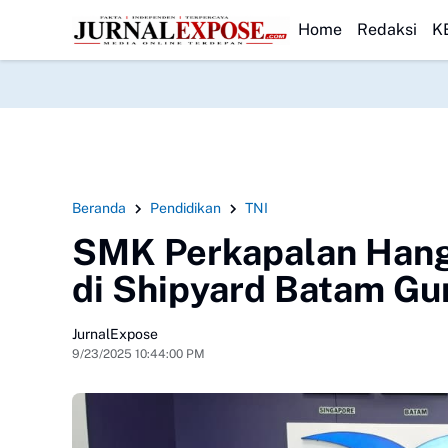
a Desak Polda Banten Transparan Usut Dugaan Penculikan Aktivis L
HEADLINE
Home
Redaksi
K
Beranda
Pendidikan
TNI
SMK Perkapalan Hang
di Shipyard Batam Gu
JurnalExpose
9/23/2025 10:44:00 PM