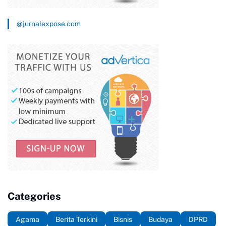
@jurnalexpose.com
Categories
Agama
Berita Terkini
Bisnis
Budaya
DPRD