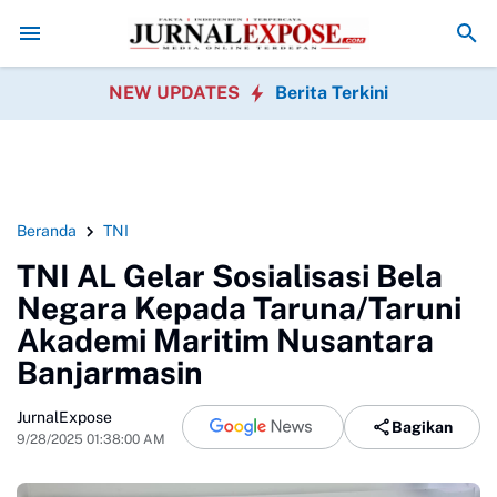
intah
DPRD Sukabumi Sahkan Perda Disabilitas dan Setujui Perubah
NEW UPDATES
Berita Terkini
Beranda
TNI
TNI AL Gelar Sosialisasi Bela
Negara Kepada Taruna/Taruni
Akademi Maritim Nusantara
Banjarmasin
JurnalExpose
Bagikan
9/28/2025 01:38:00 AM