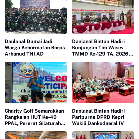
Danlanal Dumai Jadi
Danlanal Bintan Hadiri
Warga Kehormatan Korps
Kunjungan Tim Wasev
Arhanud TNI AD
TMMD Ke-129 TA. 2026
Kodim
0315/Tanjungpinang
Charity Golf Semarakkan
Danlanal Bintan Hadiri
Rangkaian HUT Ke-40
Paripurna DPRD Kepri
PPAL, Pererat Silaturahmi
Wakili Dankodaeral IV
dan Kepedulian Sosial