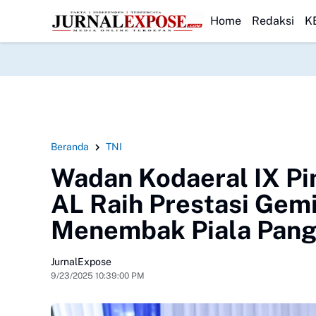
rdayaan Pemuda
HEADLINE
Pengurus DPK BPD Gunung Guruh Periode 2026–2032 R
Home
Redaksi
K
Beranda
TNI
Wadan Kodaeral IX P
AL Raih Prestasi Gem
Menembak Piala Pang
JurnalExpose
9/23/2025 10:39:00 PM