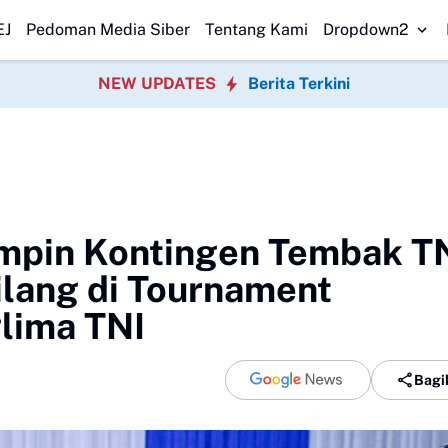
esmi Dilantik, Dorong Sinergi Pemerintahan Desa
Dana Desa Cicanta
EJ
Pedoman Media Siber
Tentang Kami
Dropdown2
NEW UPDATES
Berita Terkini
impin Kontingen Tembak T
ilang di Tournament
lima TNI
Bagi