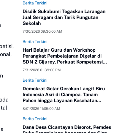
Berita Terkini
Disdik Sukabumi Tegaskan Larangan
Jual Seragam dan Tarik Pungutan
Sekolah
a
7/30/2026 09:30:00 AM
Berita Terkini
etisi,
Hari Belajar Guru dan Workshop
onal,
Perangkat Pembelajaran Digelar di
SDN 2 Cijurey, Perkuat Kompetensi
Pendidik
7/31/2026 01:39:00 PM
an
Berita Terkini
Demokrat Gelar Gerakan Langit Biru
Indonesia Asri di Ciampea, Tanam
pada
Pohon hingga Layanan Kesehatan
Gratis
tal
8/01/2026 11:05:00 AM
Berita Terkini
Dana Desa Cicantayan Disorot, Pemdes
da