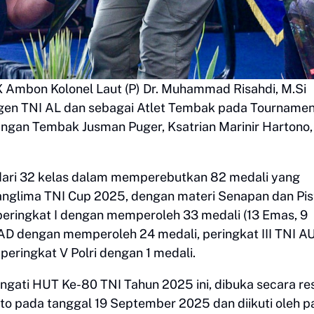
 Ambon Kolonel Laut (P) Dr. Muhammad Risahdi, M.Si
ingen TNI AL dan sebagai Atlet Tembak pada Tourname
gan Tembak Jusman Puger, Ksatrian Marinir Hartono,
dari 32 kelas dalam memperebutkan 82 medali yang
glima TNI Cup 2025, dengan materi Senapan dan Pist
eringkat I dengan memperoleh 33 medali (13 Emas, 9
I AD dengan memperoleh 24 medali, peringkat III TNI A
peringkat V Polri dengan 1 medali.
gati HUT Ke-80 TNI Tahun 2025 ini, dibuka secara re
to pada tanggal 19 September 2025 dan diikuti oleh p