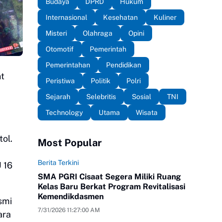
Budaya
DPRD
Hukum
Internasional
Kesehatan
Kuliner
Misteri
Olahraga
Opini
Otomotif
Pemerintah
Pemerintahan
Pendidikan
nt
Peristiwa
Politik
Polri
Sejarah
Selebritis
Sosial
TNI
Technology
Utama
Wisata
ol.
Most Popular
Berita Terkini
U 16
SMA PGRI Cisaat Segera Miliki Ruang
Kelas Baru Berkat Program Revitalisasi
Kemendikdasmen
smi
7/31/2026 11:27:00 AM
ara