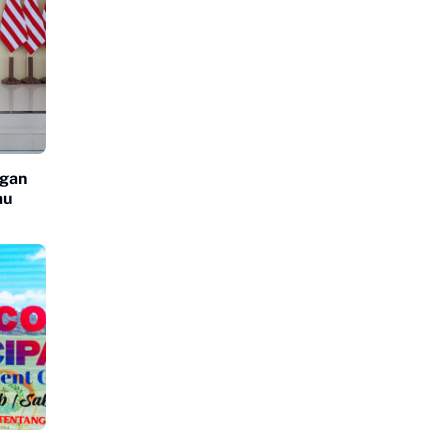
ngan
au