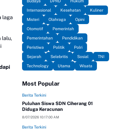
Budaya
DPRD
Hukum
Internasional
Kesehatan
Kuliner
a laga
Misteri
Olahraga
Opini
Otomotif
Pemerintah
lalu,
Pemerintahan
Pendidikan
i
Peristiwa
Politik
Polri
Sejarah
Selebritis
Sosial
TNI
Technology
Utama
Wisata
dapi
Most Popular
Berita Terkini
Puluhan Siswa SDN Ciherang 01
Diduga Keracunan
8/07/2026 10:17:00 AM
Berita Terkini