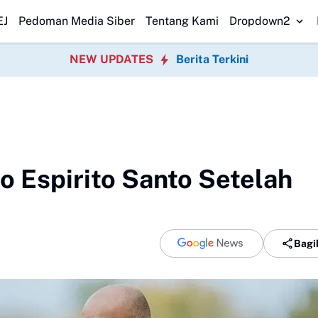
N Pasirwalang Kecewa
SEKBER FAHMI Desak Polrestabes Medan Trans
EJ
Pedoman Media Siber
Tentang Kami
Dropdown2
NEW UPDATES
Berita Terkini
 Espirito Santo Setelah
Bagi