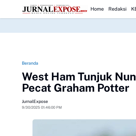
a Rayakan HUT RI
HEADLINE
Diduga di Menu MBG Ada Gorengan, Wali Murid SD
Home
Redaksi
K
Beranda
West Ham Tunjuk Nuno
Pecat Graham Potter
JurnalExpose
9/30/2025 01:46:00 PM