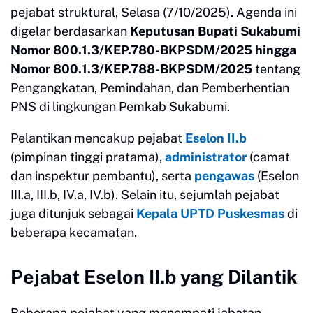
pejabat struktural, Selasa (7/10/2025). Agenda ini
digelar berdasarkan
Keputusan Bupati Sukabumi
Nomor 800.1.3/KEP.780-BKPSDM/2025 hingga
Nomor 800.1.3/KEP.788-BKPSDM/2025
tentang
Pengangkatan, Pemindahan, dan Pemberhentian
PNS di lingkungan Pemkab Sukabumi.
Pelantikan mencakup pejabat
Eselon II.b
(pimpinan tinggi pratama),
administrator
(camat
dan inspektur pembantu), serta
pengawas
(Eselon
III.a, III.b, IV.a, IV.b). Selain itu, sejumlah pejabat
juga ditunjuk sebagai
Kepala UPTD Puskesmas
di
beberapa kecamatan.
Pejabat Eselon II.b yang Dilantik
Beberapa pejabat yang menempati jabatan