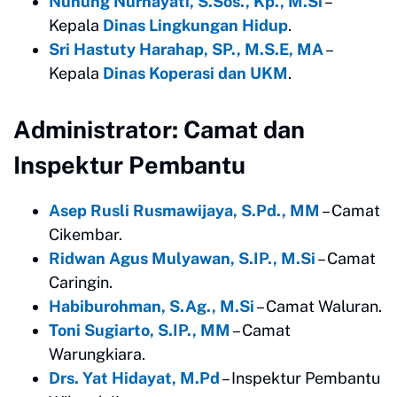
Nunung Nurhayati, S.Sos., Kp., M.Si
–
Kepala
Dinas Lingkungan Hidup
.
Sri Hastuty Harahap, SP., M.S.E, MA
–
Kepala
Dinas Koperasi dan UKM
.
Administrator: Camat dan
Inspektur Pembantu
Asep Rusli Rusmawijaya, S.Pd., MM
– Camat
Cikembar.
Ridwan Agus Mulyawan, S.IP., M.Si
– Camat
Caringin.
Habiburohman, S.Ag., M.Si
– Camat Waluran.
Toni Sugiarto, S.IP., MM
– Camat
Warungkiara.
Drs. Yat Hidayat, M.Pd
– Inspektur Pembantu