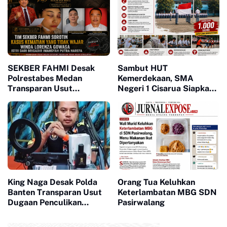
SEKBER FAHMI Desak
Sambut HUT
Polrestabes Medan
Kemerdekaan, SMA
Transparan Usut
Negeri 1 Cisarua Siapkan
Kematian Winda
Beragam Kegiatan untuk
Siswa
King Naga Desak Polda
Orang Tua Keluhkan
Banten Transparan Usut
Keterlambatan MBG SDN
Dugaan Penculikan
Pasirwalang
Aktivis Lebak