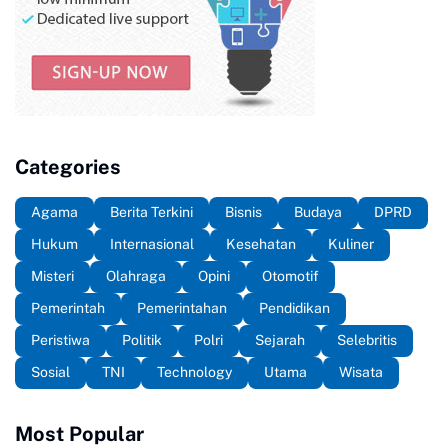
Categories
Agama
Berita Terkini
Bisnis
Budaya
DPRD
Hukum
Internasional
Kesehatan
Kuliner
Misteri
Olahraga
Opini
Otomotif
Pemerintah
Pemerintahan
Pendidikan
Peristiwa
Politik
Polri
Sejarah
Selebritis
Sosial
TNI
Technology
Utama
Wisata
Most Popular