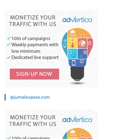
Pemberdayaan Pemuda
Kasepuhan Ciptamulya di
Cisolok
@jurnalexpose.com