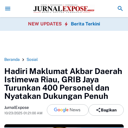
nal Dumai Pimpin Bakti Sosial Bersihkan Pantai Nelayan
PMBB Minta Kl
NEW UPDATES
Berita Terkini
Beranda
Sosial
Hadiri Maklumat Akbar Daerah
Istimewa Riau, GRIB Jaya
Turunkan 400 Personel dan
Nyatakan Dukungan Penuh
JurnalExpose
Bagikan
10/23/2025 01:21:00 AM