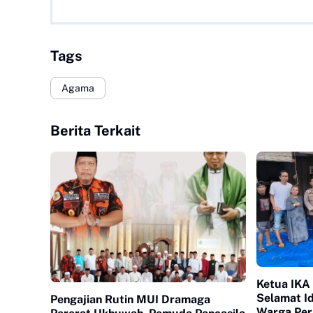
Tags
Agama
Berita Terkait
Ketua IK
Selamat I
Pengajian Rutin MUI Dramaga
Warga Per