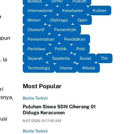
Budaya
DPRD
Hukum
Internasional
Kesehatan
Kuliner
a
Misteri
Olahraga
Opini
Otomotif
Pemerintah
upun
Pemerintahan
Pendidikan
Peristiwa
Politik
Polri
Sejarah
Selebritis
Sosial
TNI
 Ia
Technology
Utama
Wisata
Most Popular
ri
asnya,
Berita Terkini
Puluhan Siswa SDN Ciherang 01
Diduga Keracunan
usi
8/07/2026 10:17:00 AM
Berita Terkini