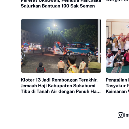
Pererat Ukhuwah, Pemuda Pancasila
Lewat Kur
Salurkan Bantuan 100 Sak Semen
Kloter 13 Jadi Rombongan Terakhir,
Pengajian 
Jemaah Haji Kabupaten Sukabumi
Tasyakur P
Tiba di Tanah Air dengan Penuh Haru
Keimanan 
dan Syukur
In