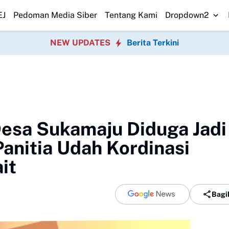
 Transparan Usut Kematian Winda
Forwatu Banten Soroti Dugaan Pe
EJ
Pedoman Media Siber
Tentang Kami
Dropdown2
NEW UPDATES
Berita Terkini
Desa Sukamaju Diduga Jadi
anitia Udah Kordinasi
it
Bagi