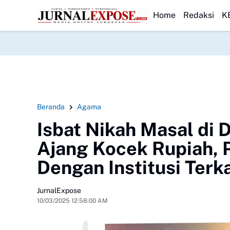
id SDN Pasirwalang Kecewa
HEADLINE
SEKBER FAHMI Desak Polrestabes Medan
Home
Redaksi
K
Beranda
Agama
Isbat Nikah Masal di 
Ajang Kocek Rupiah, P
Dengan Institusi Terka
JurnalExpose
10/03/2025 12:58:00 AM