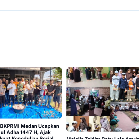
A BKPRMI Medan Ucapkan
dul Adha 1447 H, Ajak
kuat Kepedulian Sosial