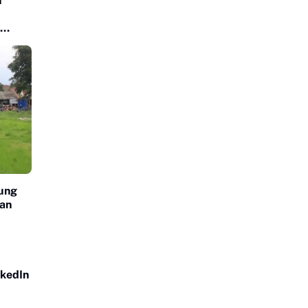
n
ung
nan
ir dan
nkedIn