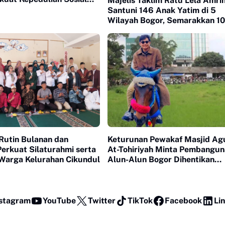
Majelis Taklim Ratu Lela Amri
ban Dua Ekor Sapi
Santuni 146 Anak Yatim di 5
Wilayah Bogor, Semarakkan 10
Muharram Penuh Keberkahan
Rutin Bulanan dan
Keturunan Pewakaf Masjid Ag
erkuat Silaturahmi serta
At-Tohiriyah Minta Pembangu
Warga Kelurahan Cikundul
Alun-Alun Bogor Dihentikan
Sementara, Soroti Proses Nazh
Dialog Publik
stagram
YouTube
Twitter
TikTok
Facebook
Li