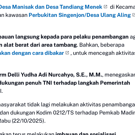
 Desa Manisak dan Desa Tandiang Menek
di Kecam
an kawasan
Perbukitan Singenjon/Desa Ulang Aling
bauan langsung kepada para pelaku penambangan
ag
 alat berat dari area tambang
. Bahkan, beberapa
hkan dengan cara dibakar
, untuk mencegah aktivita
rm Delli Yudha Adi Nurcahyo, S.E., M.M.
, menegaska
dukungan penuh TNI terhadap langkah Pemerintah
.
masyarakat tidak lagi melakukan aktivitas penambang
en dan dukungan Kodim 0212/TS terhadap Pemkab Madi
Rabu (22/10/2025).
akan terus melakukan
imbauan dan sosialisasi