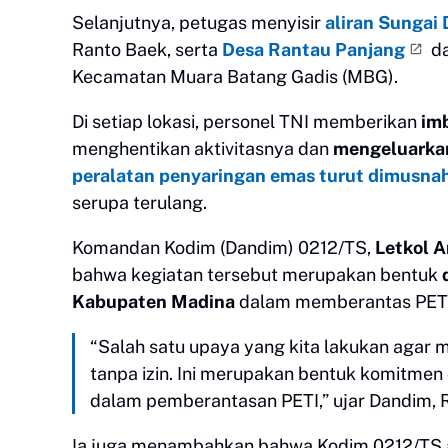
Selanjutnya, petugas menyisir
aliran Sungai
Ranto Baek, serta
Desa Rantau Panjang
d
Kecamatan Muara Batang Gadis (MBG).
Di setiap lokasi, personel TNI memberikan
im
menghentikan aktivitasnya dan
mengeluarkan
peralatan penyaringan emas turut dimusna
serupa terulang.
Komandan Kodim (Dandim) 0212/TS,
Letkol A
bahwa kegiatan tersebut merupakan bentuk
Kabupaten Madina
dalam memberantas PETI
“Salah satu upaya yang kita lakukan agar 
tanpa izin. Ini merupakan bentuk komitm
dalam pemberantasan PETI,” ujar Dandim, 
Ia juga menambahkan bahwa Kodim 0212/TS 