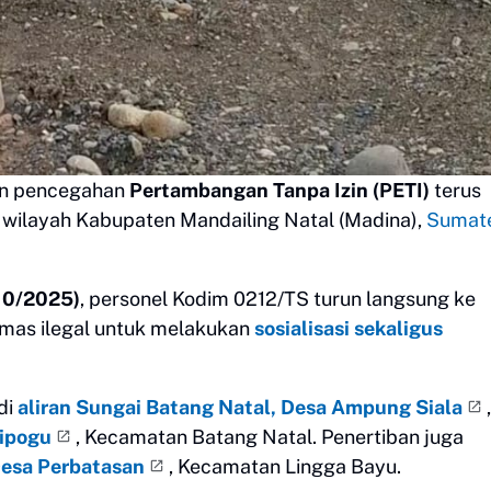
an pencegahan
Pertambangan Tanpa Izin (PETI)
terus
 wilayah Kabupaten Mandailing Natal (Madina),
Sumat
10/2025)
, personel Kodim 0212/TS turun langsung ke
 emas ilegal untuk melakukan
sosialisasi sekaligus
di
aliran Sungai Batang Natal, Desa Ampung Siala
,
ipogu
, Kecamatan Batang Natal. Penertiban juga
esa Perbatasan
, Kecamatan Lingga Bayu.