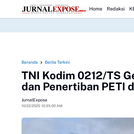
angan Program P3TGAI 2026 Bersama
HEADLINE
Warga Sobang Gotong Royong Sa
Home
Redaksi
K
Beranda
Berita Terkini
TNI Kodim 0212/TS Ge
dan Penertiban PETI d
JurnalExpose
10/22/2025 10:35:00 AM