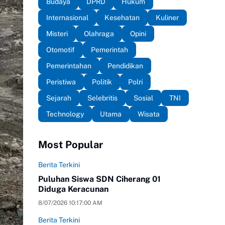
Budaya
DPRD
Hukum
Internasional
Kesehatan
Kuliner
Misteri
Olahraga
Opini
Otomotif
Pemerintah
Pemerintahan
Pendidikan
Peristiwa
Politik
Polri
Sejarah
Selebritis
Sosial
TNI
Technology
Utama
Wisata
Most Popular
Berita Terkini
Puluhan Siswa SDN Ciherang 01
Diduga Keracunan
8/07/2026 10:17:00 AM
Berita Terkini