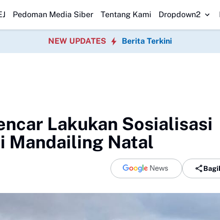
mbut HUT Ke-81 Republik Indonesia
Pedagang Pasar Cidu Berbenah,
EJ
Pedoman Media Siber
Tentang Kami
Dropdown2
NEW UPDATES
Berita Terkini
ncar Lakukan Sosialisasi
i Mandailing Natal
Bagi