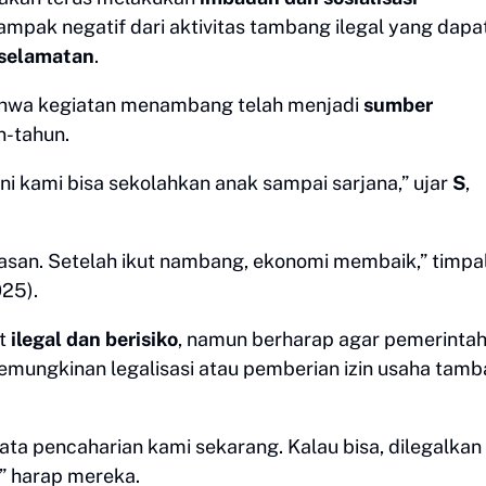
pak negatif dari aktivitas tambang ilegal yang dapa
selamatan
.
ahwa kegiatan menambang telah menjadi
sumber
-tahun.
ini kami bisa sekolahkan anak sampai sarjana,” ujar
S
,
pasan. Setelah ikut nambang, ekonomi membaik,” timpa
025).
ut
ilegal dan berisiko
, namun berharap agar pemerinta
emungkinan legalisasi atau pemberian izin usaha tam
 mata pencaharian kami sekarang. Kalau bisa, dilegalkan
,” harap mereka.