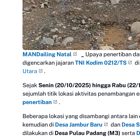
MANDailing Natal
_
Upaya penertiban d
digencarkan jajaran
TNI Kodim 0212/TS
di
Utara
.
Sejak
Senin (20/10/2025) hingga Rabu (22/
sejumlah titik lokasi aktivitas penambangan
penertiban
.
Beberapa lokasi yang disambangi antara lain 
kemudian di
Desa Jambur Baru
dan
Desa S
dilakukan di
Desa Pulau Padang (M3)
serta
D