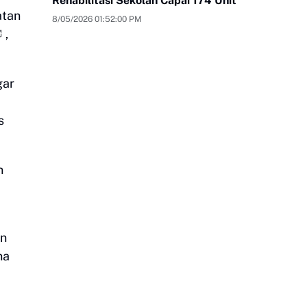
Rehabilitasi Sekolah Capai 174 Unit
atan
8/05/2026 01:52:00 PM
,
ar
s
n
an
na