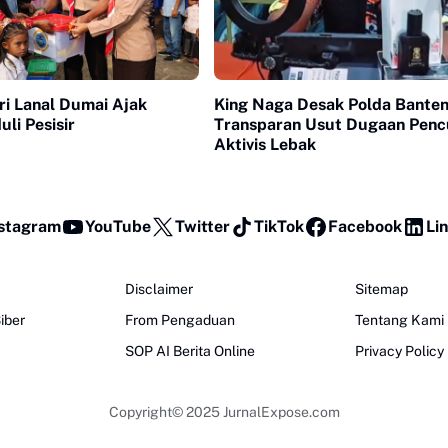
ri Lanal Dumai Ajak
King Naga Desak Polda Bante
li Pesisir
Transparan Usut Dugaan Penc
Aktivis Lebak
stagram
YouTube
Twitter
TikTok
Facebook
Li
Disclaimer
Sitemap
iber
From Pengaduan
Tentang Kami
SOP AI Berita Online
Privacy Policy
Copyright© 2025
JurnalExpose.com