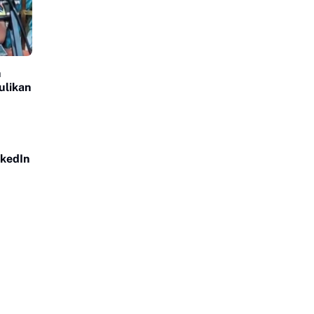
n
ulikan
nkedIn