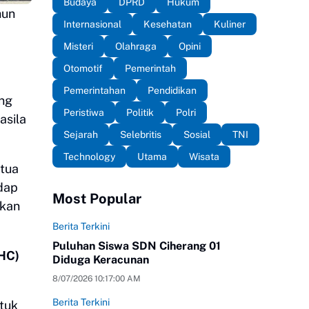
Budaya
DPRD
Hukum
hun
Internasional
Kesehatan
Kuliner
Misteri
Olahraga
Opini
Otomotif
Pemerintah
Pemerintahan
Pendidikan
ng
Peristiwa
Politik
Polri
asila
Sejarah
Selebritis
Sosial
TNI
Technology
Utama
Wisata
tua
dap
Most Popular
lkan
Berita Terkini
Puluhan Siswa SDN Ciherang 01
(HC)
Diduga Keracunan
8/07/2026 10:17:00 AM
Berita Terkini
tuk