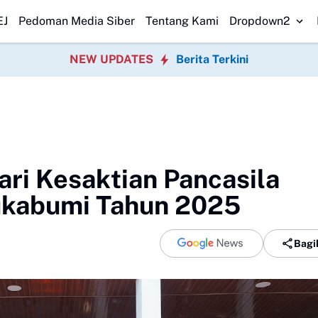
sihkan Pantai Nelayan
PMBB Minta Klarifikasi Aktivitas Pengisian BBM
EJ
Pedoman Media Siber
Tentang Kami
Dropdown2
NEW UPDATES
Berita Terkini
ari Kesaktian Pancasila
ukabumi Tahun 2025
Bagi