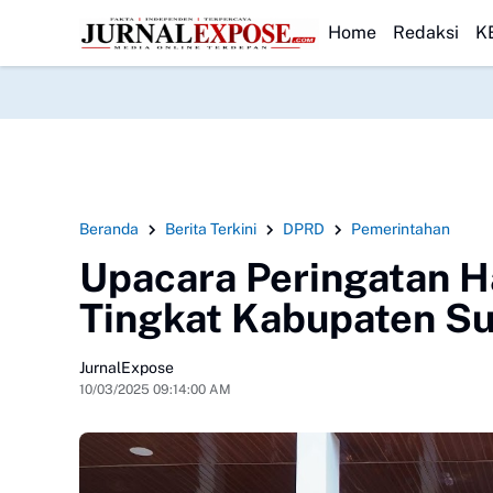
umai Ajak Warga Peduli Pesisir
HEADLINE
Danlanal Dumai Pimpin Bakti Sosial Ber
Home
Redaksi
K
Beranda
Berita Terkini
DPRD
Pemerintahan
Upacara Peringatan H
Tingkat Kabupaten S
JurnalExpose
10/03/2025 09:14:00 AM