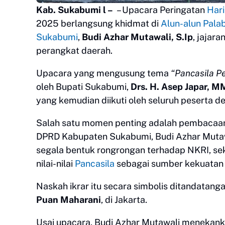
Kab. Sukabumi l –
– Upacara Peringatan
Hari
2025 berlangsung khidmat di
Alun-alun Pala
Sukabumi
,
Budi Azhar Mutawali, S.Ip
, jajar
perangkat daerah.
Upacara yang mengusung tema
“Pancasila P
oleh Bupati Sukabumi,
Drs. H. Asep Japar, M
yang kemudian diikuti oleh seluruh peserta 
Salah satu momen penting adalah pembaca
DPRD Kabupaten Sukabumi, Budi Azhar Mutawa
segala bentuk rongrongan terhadap NKRI, s
nilai-nilai
Pancasila
sebagai sumber kekuatan
Naskah ikrar itu secara simbolis ditandatang
Puan Maharani
, di Jakarta.
Usai upacara, Budi Azhar Mutawali menekank