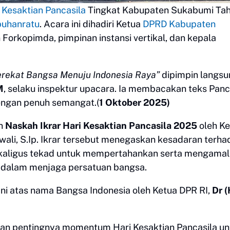
 Kesaktian Pancasila
Tingkat Kabupaten Sukabumi Ta
buhanratu
. Acara ini dihadiri Ketua
DPRD Kabupaten
an Forkopimda, pimpinan instansi vertikal, dan kepala
erekat Bangsa Menuju Indonesia Raya”
dipimpin langsu
M
, selaku inspektur upacara. Ia membacakan teks Panc
dengan penuh semangat.(
1 Oktober 2025)
an
Naskah Ikrar Hari Kesaktian Pancasila 2025
oleh Ke
li, S.Ip. Ikrar tersebut menegaskan kesadaran terha
ekaligus tekad untuk mempertahankan serta mengama
 dalam menjaga persatuan bangsa.
ani atas nama Bangsa Indonesia oleh Ketua DPR RI,
Dr 
an pentingnya momentum Hari Kesaktian Pancasila un