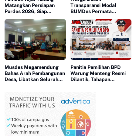
Matangkan Persiapan
Transparansi Modal
Pordes 2026, Siap
BUMDes Permata
Bangkitkan Sportivitas
Majapahit
dan Kebersamaan Warga
Musdes Megamendung
Panitia Pemilihan BPD
Bahas Arah Pembangunan
Warung Menteng Resmi
Desa, Libatkan Seluruh
Dilantik, Tahapan
Unsur Masyarakat
Pemilihan 2026 Dimulai