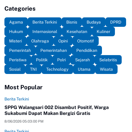
Categories
Agama
Berita Terkini
Bisnis
Budaya
DPRD
Hukum
Internasional
Kesehatan
Kuliner
Misteri
Olahraga
Opini
Otomotif
Pemerintah
Pemerintahan
Pendidikan
Peristiwa
Politik
Polri
Sejarah
Selebritis
Sosial
TNI
Technology
Utama
Wisata
Most Popular
Berita Terkini
SPPG Walangsari 002 Disambut Positif, Warga
Sukabumi Dapat Makan Bergizi Gratis
8/06/2026 05:03:00 PM
Berita Terkini