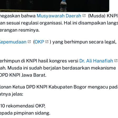
egaskan bahwa
Musyawarah Daerah
(Musda) KNPI
an sesuai regulasi organisasi. Hal ini disampaikan lan
erangan resminya.
 Kepemudaan
(
OKP
) yang berhimpun secara legal,
rhimpun di KNPI hasil kongres versi
Dr. Ali Hanafiah
rah. Musda ini sudah berjalan berdasarkan mekanisme
 DPD KNPI Jawa Barat.
alonan Ketua DPD KNPI Kabupaten Bogor mengacu pad
atnya jelas:
 10 rekomendasi OKP,
epada pimpinan sidang.