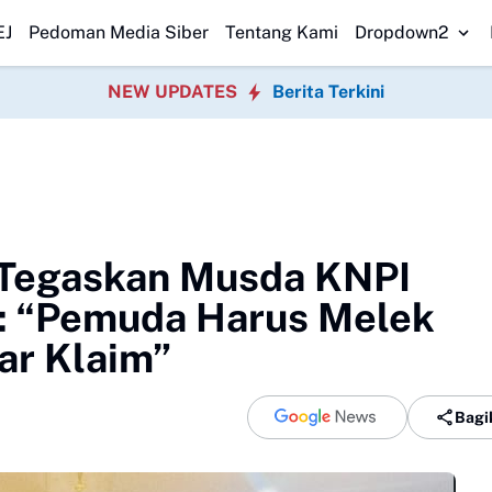
yaan Pemuda
Pengurus DPK BPD Gunung Guruh Periode 2026–2032 Resmi
EJ
Pedoman Media Siber
Tentang Kami
Dropdown2
NEW UPDATES
Berita Terkini
 Tegaskan Musda KNPI
: “Pemuda Harus Melek
ar Klaim”
Bagi