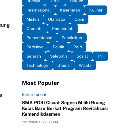
Budaya
DPRD
Hukum
Internasional
Kesehatan
Kuliner
Misteri
Olahraga
Opini
gsung
Otomotif
Pemerintah
Pemerintahan
Pendidikan
Peristiwa
Politik
Polri
Sejarah
Selebritis
Sosial
TNI
Technology
Utama
Wisata
Most Popular
a
Berita Terkini
SMA PGRI Cisaat Segera Miliki Ruang
Kelas Baru Berkat Program Revitalisasi
Kemendikdasmen
7/31/2026 11:27:00 AM