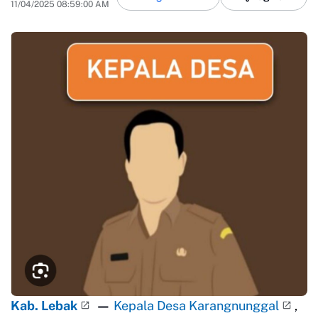
11/04/2025 08:59:00 AM
Kab. Lebak
—
Kepala Desa Karangnunggal
,