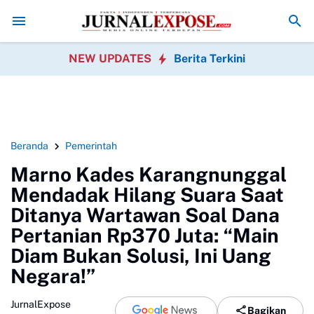
erintah
DPRD Sukabumi Sahkan Perda Disabilitas dan Setujui Peruba
NEW UPDATES
Berita Terkini
Beranda
Pemerintah
Marno Kades Karangnunggal
Mendadak Hilang Suara Saat
Ditanya Wartawan Soal Dana
Pertanian Rp370 Juta: “Main
Diam Bukan Solusi, Ini Uang
Negara!”
JurnalExpose
Bagikan