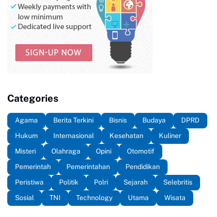
Categories
Agama
Berita Terkini
Bisnis
Budaya
DPRD
Hukum
Internasional
Kesehatan
Kuliner
Misteri
Olahraga
Opini
Otomotif
Pemerintah
Pemerintahan
Pendidikan
Peristiwa
Politik
Polri
Sejarah
Selebritis
Sosial
TNI
Technology
Utama
Wisata