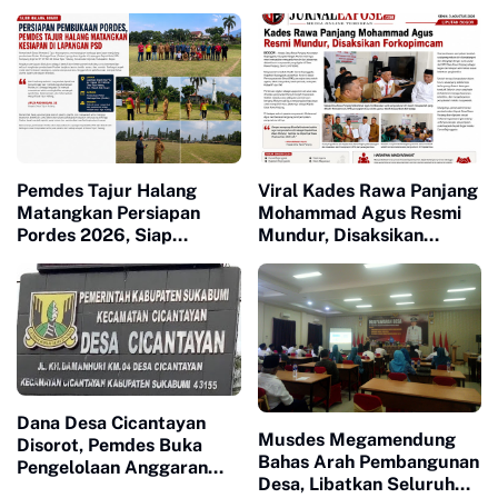
Dilantik, Dorong Sinergi
Pemerintahan Desa
Pemdes Tajur Halang
Viral Kades Rawa Panjang
Matangkan Persiapan
Mohammad Agus Resmi
Pordes 2026, Siap
Mundur, Disaksikan
Bangkitkan Sportivitas
Forkopimcam
dan Kebersamaan Warga
Dana Desa Cicantayan
Musdes Megamendung
Disorot, Pemdes Buka
Bahas Arah Pembangunan
Pengelolaan Anggaran
Desa, Libatkan Seluruh
dan Siap Diaudit