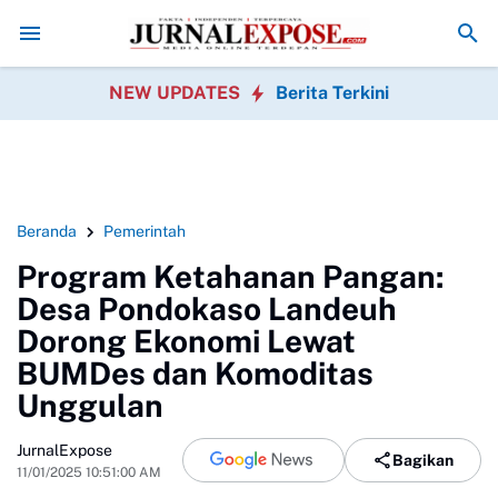
edia
King Naga Pertanyakan Penanganan Perkara Uun oleh Polisi
Jaro
NEW UPDATES
Berita Terkini
Beranda
Pemerintah
Program Ketahanan Pangan:
Desa Pondokaso Landeuh
Dorong Ekonomi Lewat
BUMDes dan Komoditas
Unggulan
JurnalExpose
Bagikan
11/01/2025 10:51:00 AM