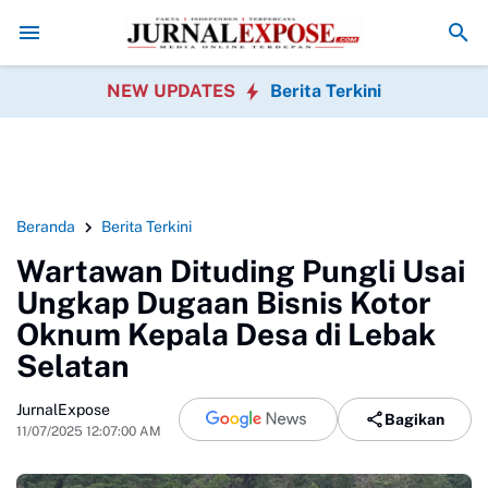
 Media
King Naga Pertanyakan Penanganan Perkara Uun oleh Polisi
Jar
NEW UPDATES
Berita Terkini
Beranda
Berita Terkini
Wartawan Dituding Pungli Usai
Ungkap Dugaan Bisnis Kotor
Oknum Kepala Desa di Lebak
Selatan
JurnalExpose
Bagikan
11/07/2025 12:07:00 AM