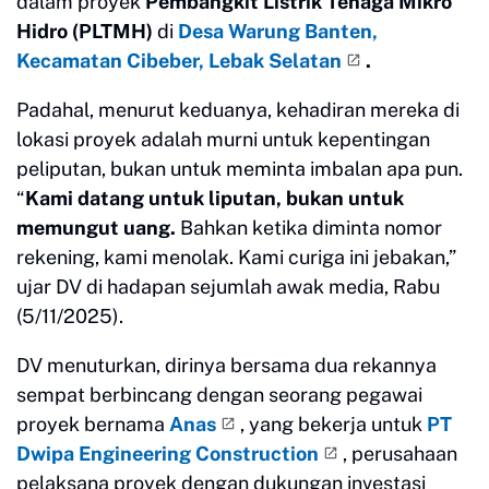
dalam proyek
Pembangkit Listrik Tenaga Mikro
Hidro (PLTMH)
di
Desa Warung Banten,
Kecamatan Cibeber, Lebak Selatan
.
Padahal, menurut keduanya, kehadiran mereka di
lokasi proyek adalah murni untuk kepentingan
peliputan, bukan untuk meminta imbalan apa pun.
“
Kami datang untuk liputan, bukan untuk
memungut uang.
Bahkan ketika diminta nomor
rekening, kami menolak. Kami curiga ini jebakan,”
ujar DV di hadapan sejumlah awak media, Rabu
(5/11/2025).
DV menuturkan, dirinya bersama dua rekannya
sempat berbincang dengan seorang pegawai
proyek bernama
Anas
, yang bekerja untuk
PT
Dwipa Engineering Construction
, perusahaan
pelaksana proyek dengan dukungan investasi