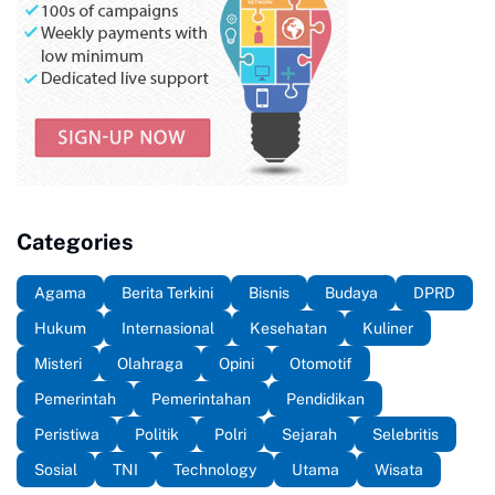
Categories
Agama
Berita Terkini
Bisnis
Budaya
DPRD
Hukum
Internasional
Kesehatan
Kuliner
Misteri
Olahraga
Opini
Otomotif
Pemerintah
Pemerintahan
Pendidikan
Peristiwa
Politik
Polri
Sejarah
Selebritis
Sosial
TNI
Technology
Utama
Wisata