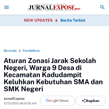
 Penculikan Aktivis Lebak
Penghijauan Bomang Disorot, Perawatan P
NEW UPDATES
Berita Terkini
Beranda
Pendidikan
Aturan Zonasi Jarak Sekolah
Negeri, Warga 9 Desa di
Kecamatan Kadudampit
Keluhkan Kebutuhan SMA dan
SMK Negeri
JurnalExpose
Bagikan
12/13/2025 08:01:00 AM