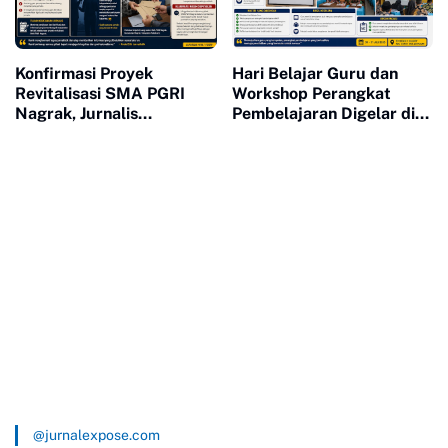
Konfirmasi Proyek
Hari Belajar Guru dan
Revitalisasi SMA PGRI
Workshop Perangkat
Nagrak, Jurnalis
Pembelajaran Digelar di
Pertanyakan Pemberian
SDN 2 Cijurey, Perkuat
Amplop
Kompetensi Pendidik
@jurnalexpose.com