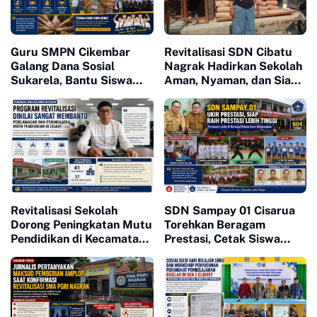
Guru SMPN Cikembar
Revitalisasi SDN Cibatu
Galang Dana Sosial
Nagrak Hadirkan Sekolah
Sukarela, Bantu Siswa
Aman, Nyaman, dan Siap
Kurang Mampu Tetap
Tingkatkan Mutu
Bersekolah
Pendidikan
Revitalisasi Sekolah
SDN Sampay 01 Cisarua
Dorong Peningkatan Mutu
Torehkan Beragam
Pendidikan di Kecamatan
Prestasi, Cetak Siswa
Cisaat
Berkarakter dan Siap
Bersaing