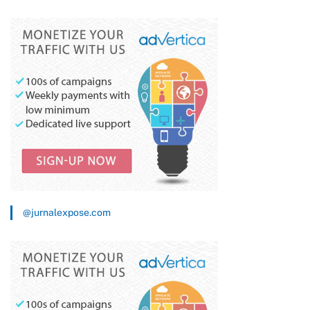
Keimanan Warga
Pemberdayaan Pemuda
Kelurahan Cikundul
@jurnalexpose.com