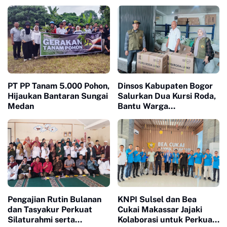
Majelis Ta'lim, Perkuat
Desa Munjul Hadapi
Kepedulian Sosial dan
Gempa melalui Program
Keagamaan
KUM-ITT 2026
PT PP Tanam 5.000 Pohon,
Dinsos Kabupaten Bogor
Hijaukan Bantaran Sungai
Salurkan Dua Kursi Roda,
Medan
Bantu Warga
Megamendung dan
Ciomas
Pengajian Rutin Bulanan
KNPI Sulsel dan Bea
dan Tasyakur Perkuat
Cukai Makassar Jajaki
Silaturahmi serta
Kolaborasi untuk Perkuat