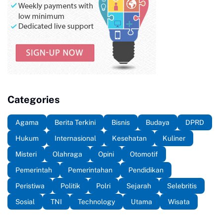
Categories
Agama
Berita Terkini
Bisnis
Budaya
DPRD
Hukum
Internasional
Kesehatan
Kuliner
Misteri
Olahraga
Opini
Otomotif
Pemerintah
Pemerintahan
Pendidikan
Peristiwa
Politik
Polri
Sejarah
Selebritis
Sosial
TNI
Technology
Utama
Wisata