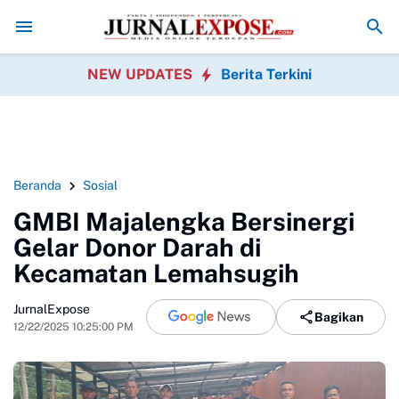
intah
DPRD Sukabumi Sahkan Perda Disabilitas dan Setujui Perubah
NEW UPDATES
Berita Terkini
Beranda
Sosial
GMBI Majalengka Bersinergi
Gelar Donor Darah di
Kecamatan Lemahsugih
JurnalExpose
Bagikan
12/22/2025 10:25:00 PM