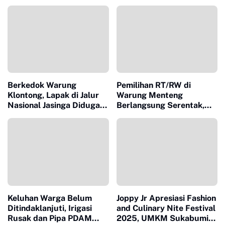
Berkedok Warung
Pemilihan RT/RW di
Klontong, Lapak di Jalur
Warung Menteng
Nasional Jasinga Diduga
Berlangsung Serentak,
Edarkan Obat Keras
Kades: Pemimpin Lorong
Golongan G, Warga Desak
Harus Melayani!
APH Bertindak
Keluhan Warga Belum
Joppy Jr Apresiasi Fashion
Ditindaklanjuti, Irigasi
and Culinary Nite Festival
Rusak dan Pipa PDAM
2025, UMKM Sukabumi