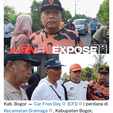
Kab. Bogor
—
Car Free Day
(
CFD
) perdana di
Kecamatan Dramaga
, Kabupaten Bogor,