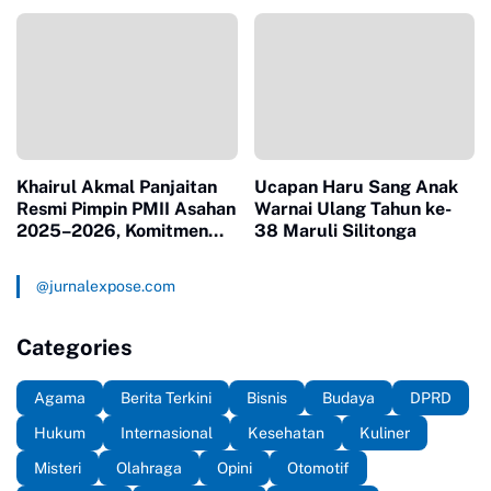
Disorot Petani
Makin Percaya Diri
Singkawang
Tembus Pasar
Khairul Akmal Panjaitan
Ucapan Haru Sang Anak
Resmi Pimpin PMII Asahan
Warnai Ulang Tahun ke-
2025–2026, Komitmen
38 Maruli Silitonga
Cetak Kader Unggul
@jurnalexpose.com
Categories
Agama
Berita Terkini
Bisnis
Budaya
DPRD
Hukum
Internasional
Kesehatan
Kuliner
Misteri
Olahraga
Opini
Otomotif