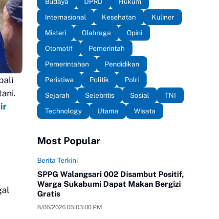
Budaya
DPRD
Hukum
Internasional
Kesehatan
Kuliner
Misteri
Olahraga
Opini
Otomotif
Pemerintah
Pemerintahan
Pendidikan
ali
Peristiwa
Politik
Polri
ani.
Sejarah
Selebritis
Sosial
TNI
ir
Technology
Utama
Wisata
Most Popular
Berita Terkini
SPPG Walangsari 002 Disambut Positif,
Warga Sukabumi Dapat Makan Bergizi
gal
Gratis
8/06/2026 05:03:00 PM