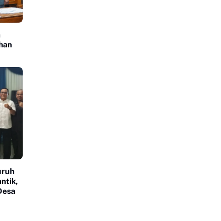
a
ahan
uruh
ntik,
Desa