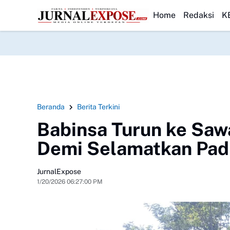
perhatikan
Danlanal Nias Dampingi Gubernur Sumut Tinjau Lahewa
HEADLINE
HUT 
Home
Redaksi
K
Beranda
Berita Terkini
Babinsa Turun ke Saw
Demi Selamatkan Padi
JurnalExpose
1/20/2026 06:27:00 PM