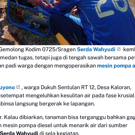
5/Gemolong Kodim 0725/Sragen
Serda Wahyudi
kemb
medan tugas, tetapi juga di tengah sawah bersama pet
man padi warga dengan mengoperasikan
mesin pompa a
uyono
, warga Dukuh Sentulan RT 12, Desa Kaloran,
setempat mengeluhkan kesulitan air pada fase krusial
binsa langsung bergerak ke lapangan.
ir. Kalau dibiarkan, tanaman bisa terganggu bahkan ga
 mesin pompa diesel untuk menarik air dari sumber
Serda Wahyudi
di sela kegiatan.