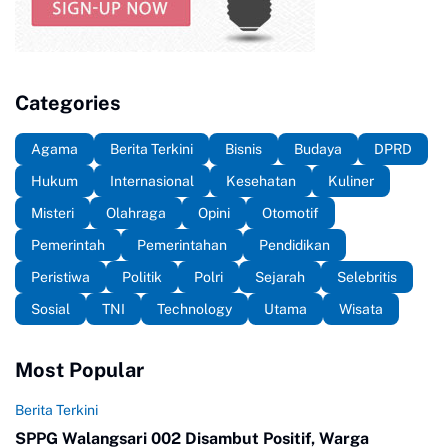
Categories
Agama
Berita Terkini
Bisnis
Budaya
DPRD
Hukum
Internasional
Kesehatan
Kuliner
Misteri
Olahraga
Opini
Otomotif
Pemerintah
Pemerintahan
Pendidikan
Peristiwa
Politik
Polri
Sejarah
Selebritis
Sosial
TNI
Technology
Utama
Wisata
Most Popular
Berita Terkini
SPPG Walangsari 002 Disambut Positif, Warga