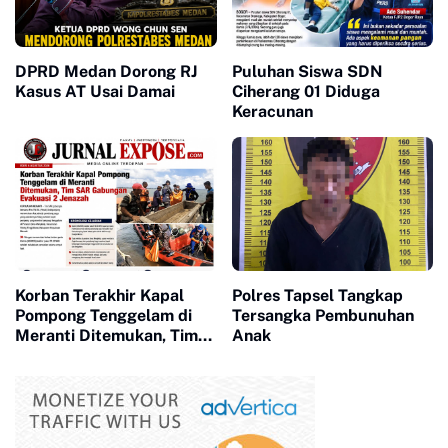
DPRD Medan Dorong RJ
Puluhan Siswa SDN
Kasus AT Usai Damai
Ciherang 01 Diduga
Keracunan
Korban Terakhir Kapal
Polres Tapsel Tangkap
Pompong Tenggelam di
Tersangka Pembunuhan
Meranti Ditemukan, Tim
Anak
SAR Gabungan Evakuasi 2
Jenazah